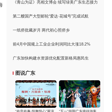
《青山为证》亮相文博会 续写绿美广东生态接力
海
第二艘国产大型邮轮“爱达·花城号”完成试航
一纸侨批藏岁月 两代初心照侨乡
前4月中国规上工业企业利润同比大涨18.2%
广东加快构建水资源优化配置新格局惠民生
图说广东
“拾音拾趣·悦舞悦心”展演
“五一”假期广东接待游客