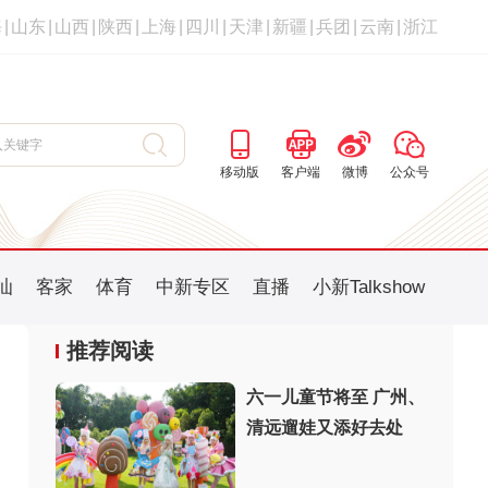
海
|
山东
|
山西
|
陕西
|
上海
|
四川
|
天津
|
新疆
|
兵团
|
云南
|
浙江
移动版
客户端
微博
公众号
汕
客家
体育
中新专区
直播
小新Talkshow
推荐阅读
六一儿童节将至 广州、
清远遛娃又添好去处
：