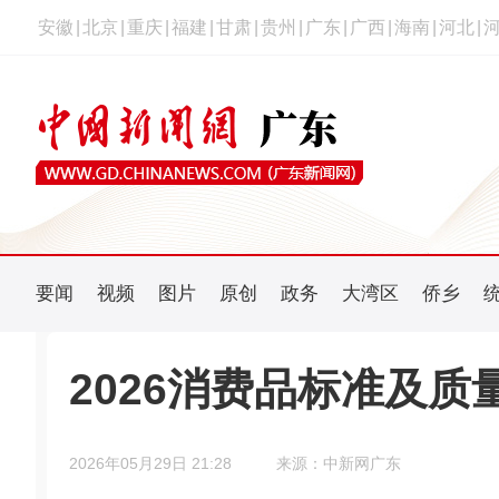
安徽
|
北京
|
重庆
|
福建
|
甘肃
|
贵州
|
广东
|
广西
|
海南
|
河北
|
要闻
视频
图片
原创
政务
大湾区
侨乡
2026消费品标准及
2026年05月29日 21:28
来源：中新网广东