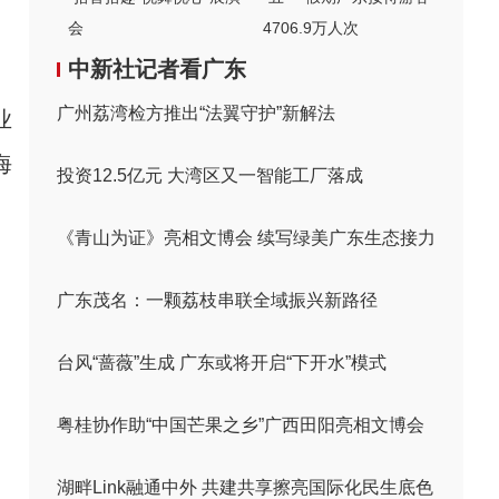
会
4706.9万人次
中新社记者看广东
广州荔湾检方推出“法翼守护”新解法
业
海
投资12.5亿元 大湾区又一智能工厂落成
《青山为证》亮相文博会 续写绿美广东生态接力
广东茂名：一颗荔枝串联全域振兴新路径
台风“蔷薇”生成 广东或将开启“下开水”模式
粤桂协作助“中国芒果之乡”广西田阳亮相文博会
湖畔Link融通中外 共建共享擦亮国际化民生底色