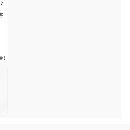
业
海
伟彬】