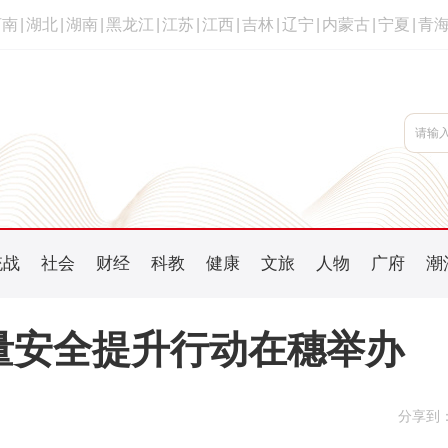
河南
|
湖北
|
湖南
|
黑龙江
|
江苏
|
江西
|
吉林
|
辽宁
|
内蒙古
|
宁夏
|
青
统战
社会
财经
科教
健康
文旅
人物
广府
潮
质量安全提升行动在穗举办
分享到