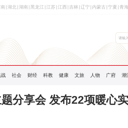
河南
|
湖北
|
湖南
|
黑龙江
|
江苏
|
江西
|
吉林
|
辽宁
|
内蒙古
|
宁夏
|
青
统战
社会
财经
科教
健康
文旅
人物
广府
潮
题分享会 发布22项暖心