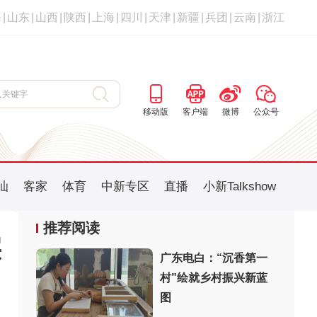
海
|
山东
|
山西
|
陕西
|
上海
|
四川
|
天津
|
新疆
|
兵团
|
云南
|
浙江
移动版
客户端
微博
公众号
汕
客家
体育
中新专区
直播
小新Talkshow
推荐阅读
实
广东电白：“沉香第一
村”绘就乡村振兴新蓝
图