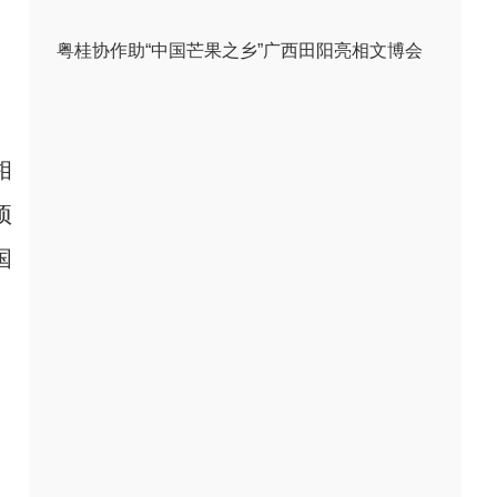
粤桂协作助“中国芒果之乡”广西田阳亮相文博会
相
项
国