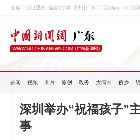
安徽
|
北京
|
重庆
|
福建
|
甘肃
|
贵州
|
广东
|
广西
|
海南
|
河北
|
要闻
视频
图片
原创
政务
大湾区
侨乡
深圳举办“祝福孩子”主
事