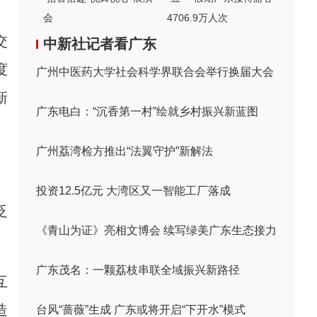
会
4706.9万人次
交
中新社记者看广东
度
广州中医药大学社会科学界联合会举行换届大会
新
广东电白：“沉香第一村”绘就乡村振兴新蓝图
广州荔湾检方推出“法翼守护”新解法
投资12.5亿元 大湾区又一智能工厂落成
泛
《青山为证》亮相文博会 续写绿美广东生态接力
广东茂名：一颗荔枝串联全域振兴新路径
互
造
台风“蔷薇”生成 广东或将开启“下开水”模式