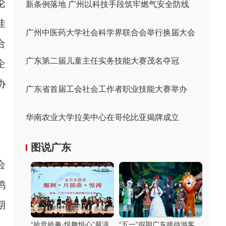
论
新条例落地 广州以科技手段筑牢燃气安全防线
佳
广州中医药大学社会科学界联合会举行换届大会
合
广东第二届儿童主任实务技能大赛茂名夺冠
企
协
广东省首届工会社会工作者职业技能大赛举办
华南农业大学拉美中心在哥伦比亚揭牌成立
图说广东
会
鸿
期
“拾音拾趣·悦舞悦心”展演
“五一”假期广东接待游客