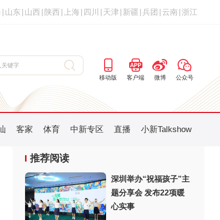
海
|
山东
|
山西
|
陕西
|
上海
|
四川
|
天津
|
新疆
|
兵团
|
云南
|
浙江
移动版
客户端
微博
公众号
汕
客家
体育
中新专区
直播
小新Talkshow
推荐阅读
深圳举办“祝福孩子”主
题分享会 发布22项暖
：
心实事