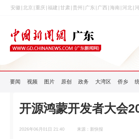
安徽
|
北京
|
重庆
|
福建
|
甘肃
|
贵州
|
广东
|
广西
|
海南
|
河北
|
要闻
视频
图片
原创
政务
大湾区
侨乡
开源鸿蒙开发者大会2
2026年06月01日 21:40
来源：新快报