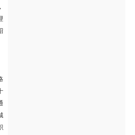
，
理
绍
略
十
通
城
积