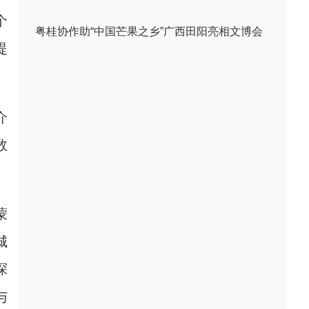
个
粤桂协作助“中国芒果之乡”广西田阳亮相文博会
提
介
数
蒙
城
探
与