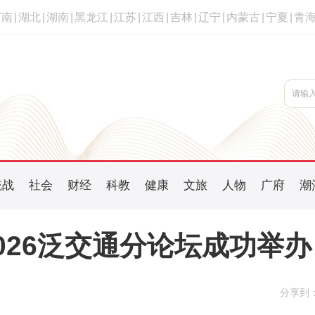
河南
|
湖北
|
湖南
|
黑龙江
|
江苏
|
江西
|
吉林
|
辽宁
|
内蒙古
|
宁夏
|
青
统战
社会
财经
科教
健康
文旅
人物
广府
潮
026泛交通分论坛成功举办
分享到