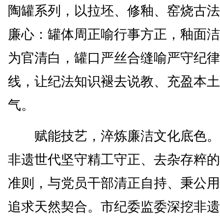
陶罐系列，以拉坯、修釉、窑烧古法
廉心：罐体周正喻行事方正，釉面洁
为官清白，罐口严丝合缝喻严守纪律
线，让纪法知识褪去说教、充盈本土
气。
赋能技艺，淬炼廉洁文化底色。​
非遗世代坚守精工守正、去杂存粹的
准则，与党员干部清正自持、秉公用
追求天然契合。市纪委监委深挖非遗