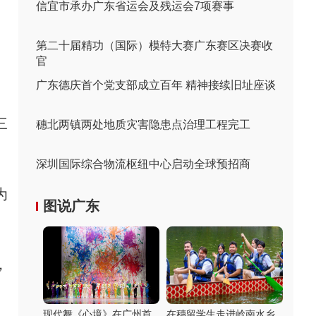
信宜市承办广东省运会及残运会7项赛事
第二十届精功（国际）模特大赛广东赛区决赛收
官
广东德庆首个党支部成立百年 精神接续旧址座谈
三
穗北两镇两处地质灾害隐患点治理工程完工
深圳国际综合物流枢纽中心启动全球预招商
为
图说广东
，
现代舞《心境》在广州首
在穗留学生走进岭南水乡