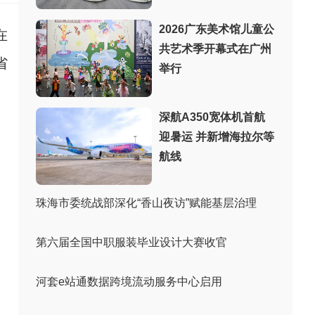
2026广东美术馆儿童公
在
共艺术季开幕式在广州
省
举行
深航A350宽体机首航
迎暑运 并新增海拉尔等
航线
珠海市委统战部深化“香山夜访”赋能基层治理
第六届全国中职服装毕业设计大赛收官
河套e站通数据跨境流动服务中心启用