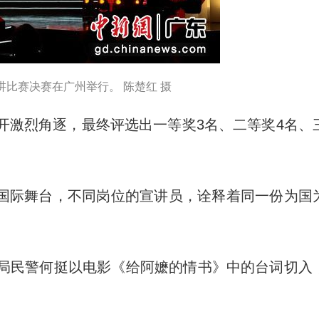
讲比赛决赛在广州举行。 陈楚红 摄
激烈角逐，最终评选出一等奖3名、二等奖4名、
际舞台，不同岗位的宣讲员，诠释着同一份为国
安局民警何挺以电影《给阿嬷的情书》中的台词切入