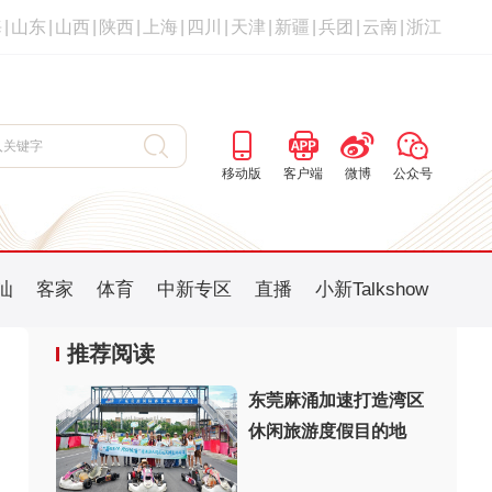
海
|
山东
|
山西
|
陕西
|
上海
|
四川
|
天津
|
新疆
|
兵团
|
云南
|
浙江
移动版
客户端
微博
公众号
汕
客家
体育
中新专区
直播
小新Talkshow
推荐阅读
东莞麻涌加速打造湾区
休闲旅游度假目的地
：