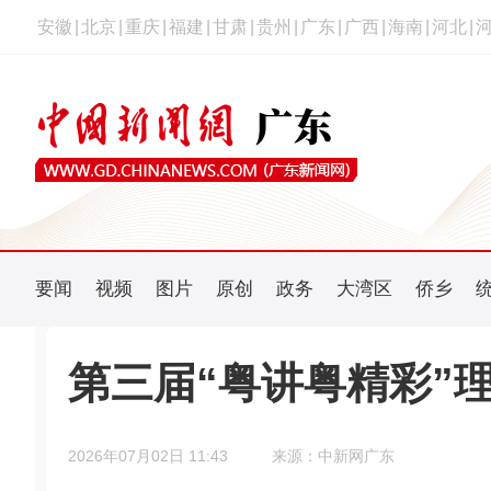
安徽
|
北京
|
重庆
|
福建
|
甘肃
|
贵州
|
广东
|
广西
|
海南
|
河北
|
要闻
视频
图片
原创
政务
大湾区
侨乡
第三届“粤讲粤精彩”
2026年07月02日 11:43
来源：中新网广东