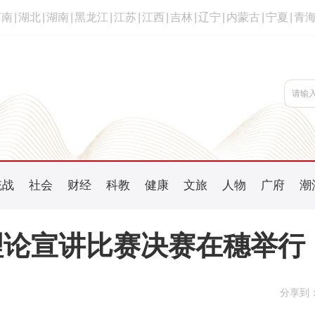
河南
|
湖北
|
湖南
|
黑龙江
|
江苏
|
江西
|
吉林
|
辽宁
|
内蒙古
|
宁夏
|
青
统战
社会
财经
科教
健康
文旅
人物
广府
潮
理论宣讲比赛决赛在穗举行
分享到