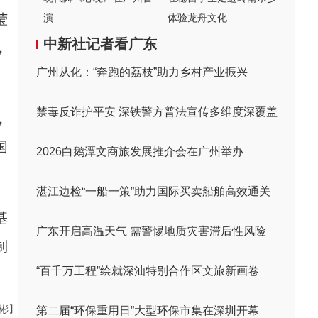
莹
演
体验龙舟文化
中新社记者看广东
，
广州从化：“奔跑的荔枝”助力乡村产业振兴
禁毒反诈护平安 深铁警方普法宣传多维度深覆盖
，
国
2026白鹅潭文商旅发展推介会在广州举办
湛江边检“一船一策”助力国际买卖船舶高效通关
基
广东开启高温天气 需警惕地质灾害滞后性风险
制
“百千万工程”绘就深汕特别合作区文旅新画卷
伟彬】
第二届“环保重用日”大型环保市集在深圳开幕