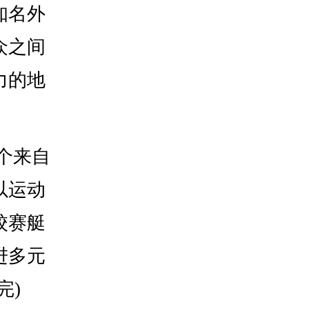
知名外
众之间
力的地
个来自
以运动
校赛艇
进多元
完)