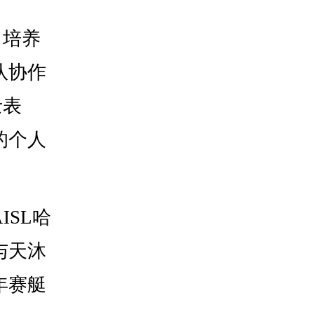
，培养
队协作
士表
的个人
SL哈
与天沐
年赛艇