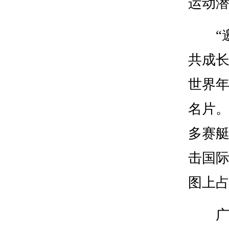
运动
“邀
共成
世界
名片。
多赛
击国
图上
广东