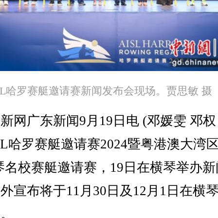
ISL哈罗赛艇邀请赛新闻发布会现场。贾思敏 摄
广东新闻9月19日电 (邓媛雯 邓权
ISL哈罗赛艇邀请赛2024暨粤港澳大湾
琴名校赛艇邀请赛，19日在横琴举办
外宣布将于11月30日及12月1日在横
赛。