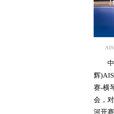
A
中新网
辉)A
赛-横
会，对
河开