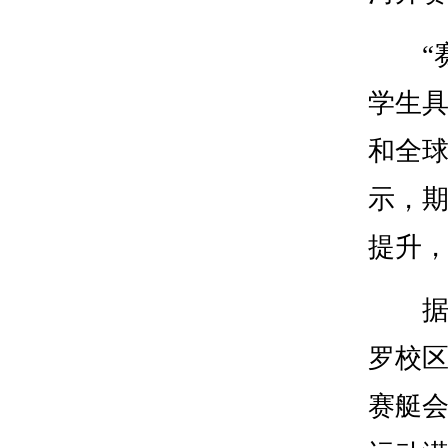
“赛艇
学生
和全球
示，
提升
据介
罗校
赛艇