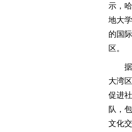
示，
地大
的国
区。
据悉
大湾
促进
队，
文化交