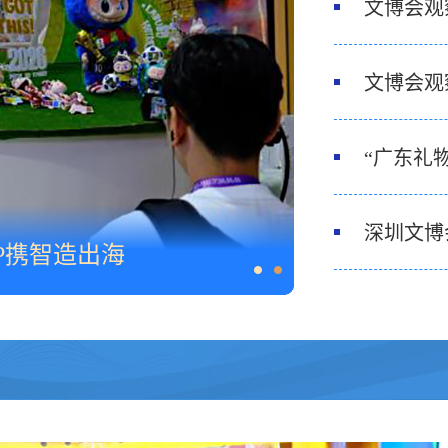
文博会观
文博会观
“广东礼
深圳文博
P携智造出海