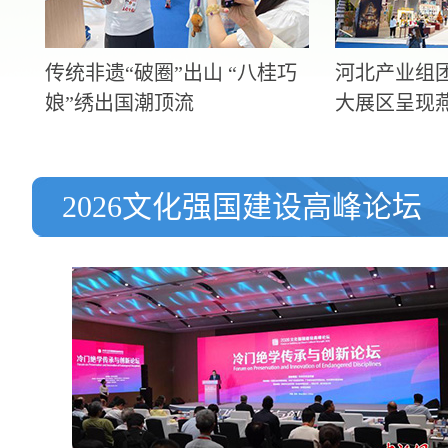
传统非遗“破圈”出山 “八桂巧
河北产业组
娘”绣出国潮顶流
大展区呈现
2026文化强国建设高峰论坛