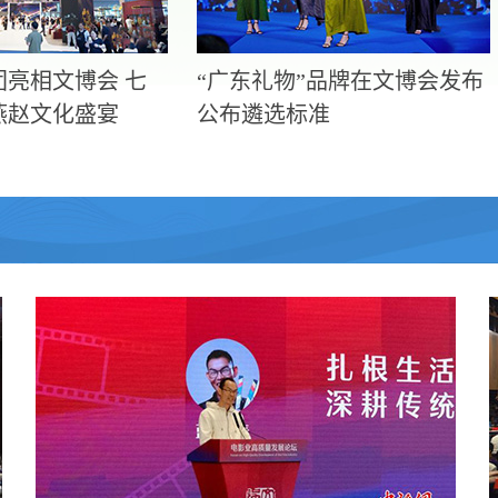
团亮相文博会 七
“广东礼物”品牌在文博会发布
燕赵文化盛宴
公布遴选标准