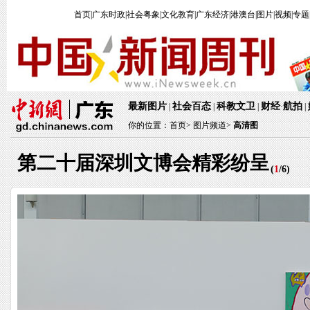
首页
|
广东时政
|
社会粤象
|
文化教育
|
广东经济
|
港澳台
|
图片
|
视频
|
专题
最新图片
社会百态
科教文卫
财经
航拍
|
|
|
·
|
你的位置：
首页
>
图片频道>
高清图
第二十届深圳文博会精彩纷呈
(
1
/
6
)