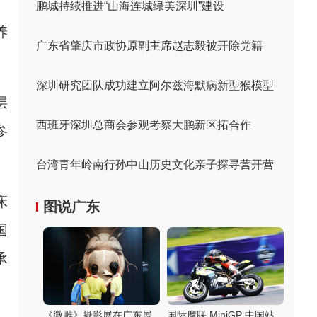
鹏城持续推进“山海连城绿美深圳”建设
养
广东省肇庆市政协原副主席赵志毅被开除党籍
深圳研究团队成功建立阿尔兹海默病新型猴模型
层
西班牙深圳总商会参观考察大鹏新区拓合作
参
台湾青年岭南行孙中山历史文化亲子探寻营开营
床
图说广东
国
承
《微雕》摄影展在广东展
国际摩联 MiniGP 中国站