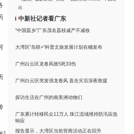
务
出
药
中新社记者看广东
“中国荔乡”广东茂名荔枝减产不减收
何
大湾区“岛联+”科普文旅发展计划在穗发布
广州白云区龙卷风致5死33伤
历
广州白云区突发强龙卷风 直击灾后深夜救援
探访生活在广州的南美洲动物们
传
广东累计转移民众11万人 珠江流域维持防汛应急
响应
报告显示，大湾区当前营商活动正在回升
伟彬】