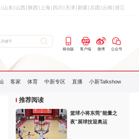
海
|
山东
|
山西
|
陕西
|
上海
|
四川
|
天津
|
新疆
|
兵团
|
云南
|
浙江
移动版
客户端
微博
公众号
汕
客家
体育
中新专区
直播
小新Talkshow
推荐阅读
篮球小将东莞“能量之
夜”展球技迎奥运
：