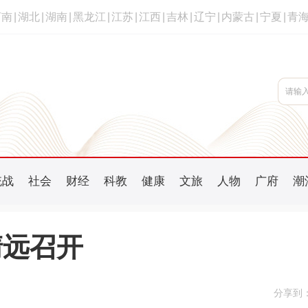
河南
|
湖北
|
湖南
|
黑龙江
|
江苏
|
江西
|
吉林
|
辽宁
|
内蒙古
|
宁夏
|
青
统战
社会
财经
科教
健康
文旅
人物
广府
潮
清远召开
分享到