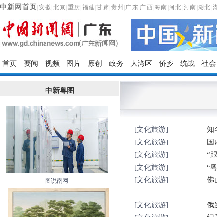
中新网首页
|
安徽
|
北京
|
重庆
|
福建
|
甘肃
|
贵州
|
广东
|
广西
|
海南
|
河北
|
河南
|
湖北
|
首页
要闻
视频
图片
原创
政务
大湾区
侨乡
统战
社会
中新粤图
[文化旅游]
知
[文化旅游]
国
[文化旅游]
“
[文化旅游]
“
[文化旅游]
佛
图说南网
[文化旅游]
俄