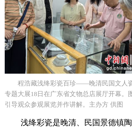
程浩藏浅绛彩瓷百珍——晚清民国文人
专题大展18日在广东省文物总店展厅开幕。
引导观众参观展览并作讲解。主办方 供图
浅绛彩瓷是晚清、民国景德镇陶