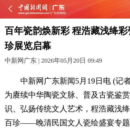
百年瓷韵焕新彩 程浩藏浅绛彩
珍展览启幕
中新网广东 | 2026年05月20日 09:49
中新网广东新闻5月19日电 (记者
为赓续中华陶瓷文脉、普及古瓷鉴赏
识、弘扬传统文人艺术，程浩藏浅绛
百珍——晚清民国文人瓷绘盛宴专题