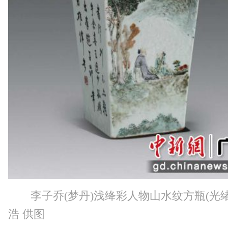
李子乔(梦丹)浅绛彩人物山水纹方瓶(光绪
浩 供图