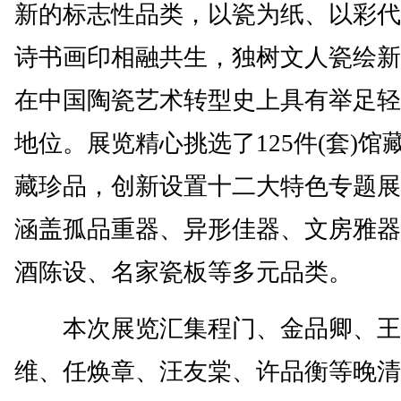
新的标志性品类，以瓷为纸、以彩代
诗书画印相融共生，独树文人瓷绘新
在中国陶瓷艺术转型史上具有举足轻
地位。展览精心挑选了125件(套)馆
藏珍品，创新设置十二大特色专题展
涵盖孤品重器、异形佳器、文房雅器
酒陈设、名家瓷板等多元品类。
本次展览汇集程门、金品卿、王
维、任焕章、汪友棠、许品衡等晚清