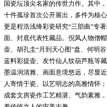
国瓷坛顶尖名家的传世力作。其中，
十件孤珍首次公开展出，多件为核心
更是程浩浅绛彩瓷研究“三部曲”专著
面、封底代表性藏品。倪凤人物僧帽
壶、胡孔圭“月到天心图”盘、何明
蓝料彩提壶、友竹仙人纹葫芦瓶等藏
墨温润清雅、画面意境悠远，尽显近
人寄情于瓷、以艺明志的高雅情怀；
成套文房瓷作工艺精湛、气韵素雅，
着传统文人的审美志趣。