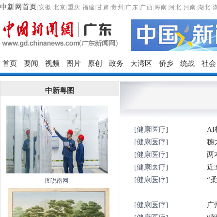
中新网首页
|
安徽
|
北京
|
重庆
|
福建
|
甘肃
|
贵州
|
广东
|
广西
|
海南
|
河北
|
河南
|
湖北
|
首页
要闻
视频
图片
原创
政务
大湾区
侨乡
统战
社会
中新粤图
[健康医疗]
A
[健康医疗]
穗
[健康医疗]
两
[健康医疗]
近
[健康医疗]
“
图说南网
[健康医疗]
广