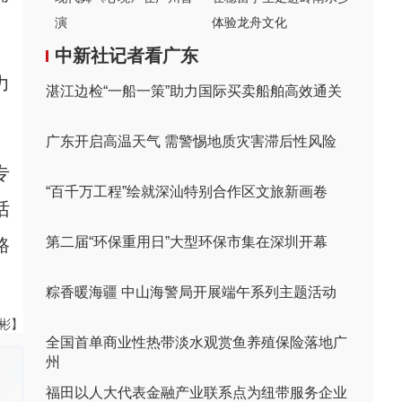
演
体验龙舟文化
中新社记者看广东
力
湛江边检“一船一策”助力国际买卖船舶高效通关
广东开启高温天气 需警惕地质灾害滞后性风险
专
“百千万工程”绘就深汕特别合作区文旅新画卷
话
第二届“环保重用日”大型环保市集在深圳开幕
路
粽香暖海疆 中山海警局开展端午系列主题活动
伟彬】
全国首单商业性热带淡水观赏鱼养殖保险落地广
州
福田以人大代表金融产业联系点为纽带服务企业