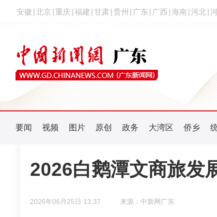
安徽
|
北京
|
重庆
|
福建
|
甘肃
|
贵州
|
广东
|
广西
|
海南
|
河北
|
要闻
视频
图片
原创
政务
大湾区
侨乡
2026白鹅潭文商旅
2026年06月25日 13:37
来源：中新网广东