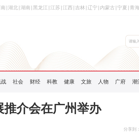
河南
|
湖北
|
湖南
|
黑龙江
|
江苏
|
江西
|
吉林
|
辽宁
|
内蒙古
|
宁夏
|
青
统战
社会
财经
科教
健康
文旅
人物
广府
潮
发展推介会在广州举办
分享到