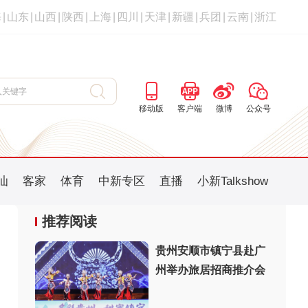
海
|
山东
|
山西
|
陕西
|
上海
|
四川
|
天津
|
新疆
|
兵团
|
云南
|
浙江
移动版
客户端
微博
公众号
汕
客家
体育
中新专区
直播
小新Talkshow
推荐阅读
贵州安顺市镇宁县赴广
州举办旅居招商推介会
：