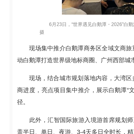
6月23日，“世界遇见白鹅潭・2026
摄
现场集中推介白鹅潭商务区全域文商旅重
动白鹅潭打造世界级地标商圈、广州西部城
现场，结合城市规划落地内容，大湾区多
商进度，亮点项目集中推介，展示白鹅潭“
径。
此外，汇智国际旅游入境游首席规划师王
盖半日、单日、夜游、3-4天多日全时长，