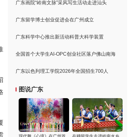
广东画院“岭南文脉”采风写生活动走进汕头
广东留学博士创业促进会在广州成立
广东科学中心推出新活动科普大科学装置
推
全国首个大学生AI-OPC创业社区落户佛山南海
广东以色列理工学院2026年全国招生700人
招
图说广东
路
覆
需
现代舞《心境》在广州首
在穗留学生走进岭南水乡