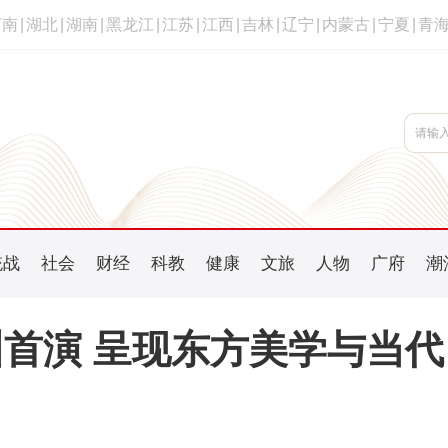
河南
|
湖北
|
湖南
|
黑龙江
|
江苏
|
江西
|
吉林
|
辽宁
|
内蒙古
|
宁夏
|
青
统战
社会
财经
科教
健康
文旅
人物
广府
潮
首演 呈现东方美学与当代