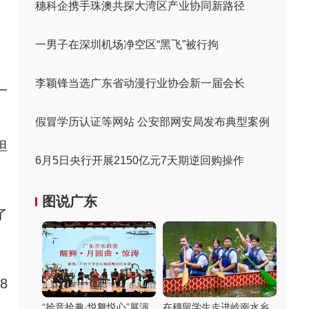
穗科企携手珠澳共探大湾区产业协同新路径
一男子在深圳机场净空区“黑飞”被行拘
李颖锋当选广东省动漫行业协会新一届会长
一
、
假冒学历认证等网站 公安部网安局发布典型案例
担
6月5日央行开展2150亿元7天期逆回购操作
图说广东
了
8
“拾音拾趣·悦舞悦心”展演
在穗留学生走进岭南水乡