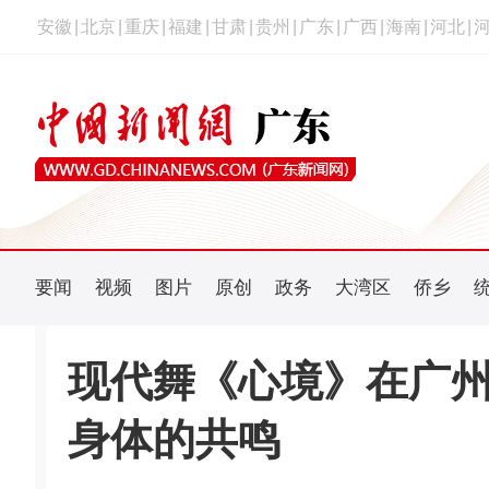
安徽
|
北京
|
重庆
|
福建
|
甘肃
|
贵州
|
广东
|
广西
|
海南
|
河北
|
要闻
视频
图片
原创
政务
大湾区
侨乡
现代舞《心境》在广州
身体的共鸣