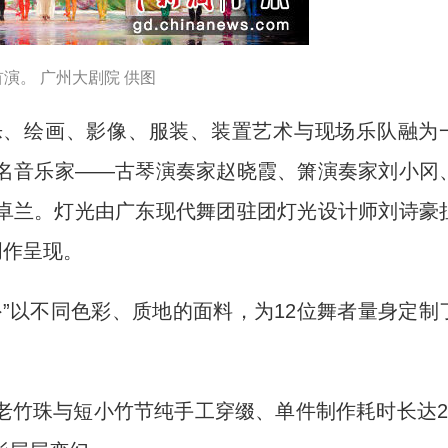
演。 广州大剧院 供图
、绘画、影像、服装、装置艺术与现场乐队融为
名音乐家——古琴演奏家赵晓霞、箫演奏家刘小冈
卓兰。灯光由广东现代舞团驻团灯光设计师刘诗豪
创作呈现。
以不同色彩、质地的面料，为12位舞者量身定制
竹珠与短小竹节纯手工穿缀、单件制作耗时长达2