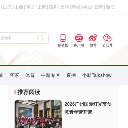
海
|
山东
|
山西
|
陕西
|
上海
|
四川
|
天津
|
新疆
|
兵团
|
云南
|
浙江
移动版
客户端
微博
公众号
汕
客家
体育
中新专区
直播
小新Talkshow
推荐阅读
2026广州国际灯光节创
意青年营开营