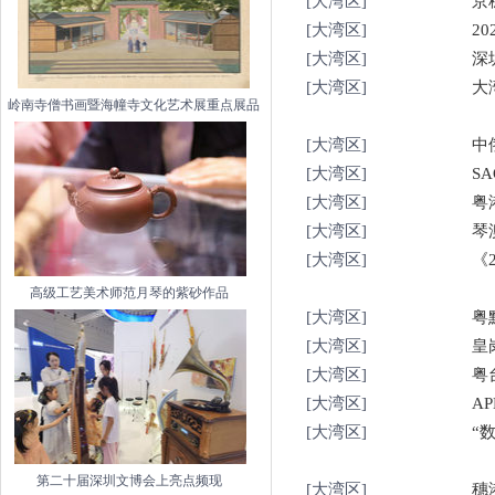
[大湾区]
京
[大湾区]
2
[大湾区]
深
[大湾区]
大
岭南寺僧书画暨海幢寺文化艺术展重点展品
[大湾区]
中
[大湾区]
S
[大湾区]
粤
[大湾区]
琴
[大湾区]
《
高级工艺美术师范月琴的紫砂作品
[大湾区]
粤
[大湾区]
皇
[大湾区]
粤
[大湾区]
A
[大湾区]
“
第二十届深圳文博会上亮点频现
[大湾区]
穗