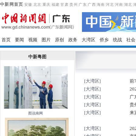
中新网首页
|
安徽
|
北京
|
重庆
|
福建
|
甘肃
|
贵州
|
广东
|
广西
|
海南
|
河北
|
河南
|
湖北
|
首页
要闻
视频
图片
原创
政务
大湾区
侨乡
统战
社会
中新粤图
[大湾区]
前
[大湾区]
2
[大湾区]
广
[大湾区]
贵
[大湾区]
来
图说南网
[大湾区]
2