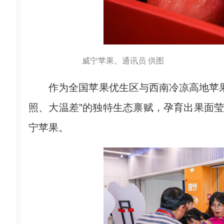
威宁苹果。通讯员 供图
作为全国苹果优生区与西南冷凉高地苹果
照、大温差”的独特生态禀赋，孕育出果面莹
宁苹果。