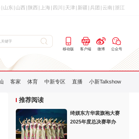
海
|
山东
|
山西
|
陕西
|
上海
|
四川
|
天津
|
新疆
|
兵团
|
云南
|
浙江
移动版
客户端
微博
公众号
汕
客家
体育
中新专区
直播
小新Talkshow
推荐阅读
绮媄东方华裳旗袍大赛
2025年度总决赛举办
：