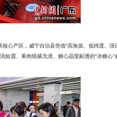
核心产区，威宁自治县凭借“高海拔、低纬度、强
润如霞、果肉细腻无渣、糖心晶莹剔透的“冰糖心”