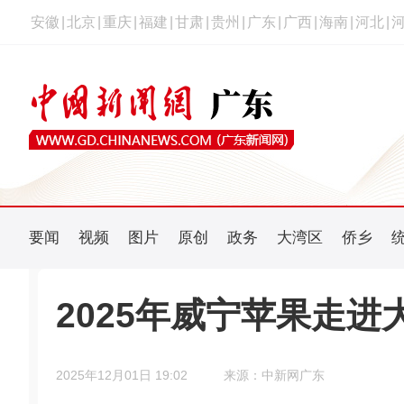
安徽
|
北京
|
重庆
|
福建
|
甘肃
|
贵州
|
广东
|
广西
|
海南
|
河北
|
要闻
视频
图片
原创
政务
大湾区
侨乡
2025年威宁苹果走
2025年12月01日 19:02
来源：中新网广东