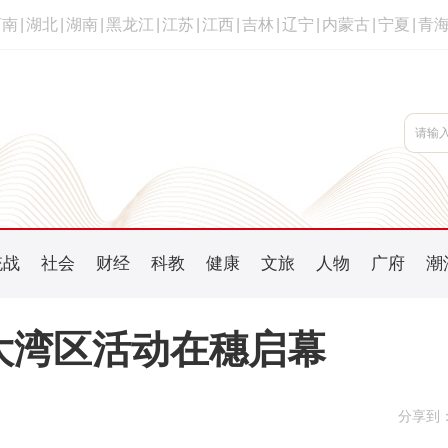
河南
|
湖北
|
湖南
|
黑龙江
|
江苏
|
江西
|
吉林
|
辽宁
|
内蒙古
|
宁夏
|
青
统战
社会
财经
科教
健康
文旅
人物
广府
潮
进大湾区活动在穗启幕
分享到