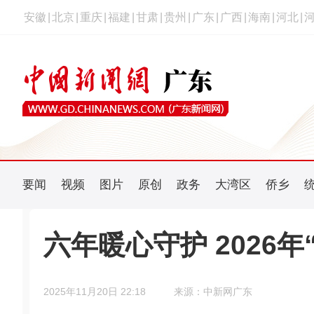
安徽
|
北京
|
重庆
|
福建
|
甘肃
|
贵州
|
广东
|
广西
|
海南
|
河北
|
要闻
视频
图片
原创
政务
大湾区
侨乡
六年暖心守护 2026
2025年11月20日 22:18
来源：中新网广东