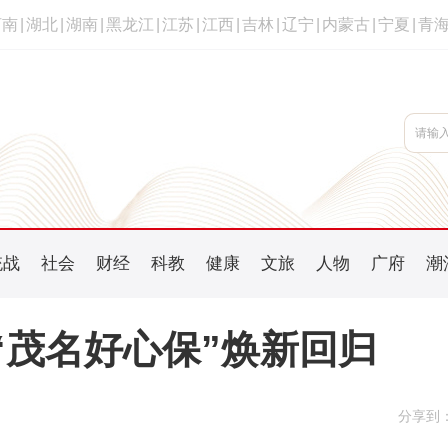
河南
|
湖北
|
湖南
|
黑龙江
|
江苏
|
江西
|
吉林
|
辽宁
|
内蒙古
|
宁夏
|
青
统战
社会
财经
科教
健康
文旅
人物
广府
潮
年“茂名好心保”焕新回归
分享到