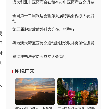
澳大利亚中医药商会在穗举办中医药产业交流会
上
全国第十二届残运会暨第九届特奥会视频大赛启
动
第五届肿瘤放射外科大会在广州举行
民
至
粤港澳大湾区西翼交通动脉建设取得突破性进展
付
粤港澳书法家协会成立大会举行
高
图说广东
个
、
、
信宜石镬坳进入云海多发
广州国际灯光节展出多幅