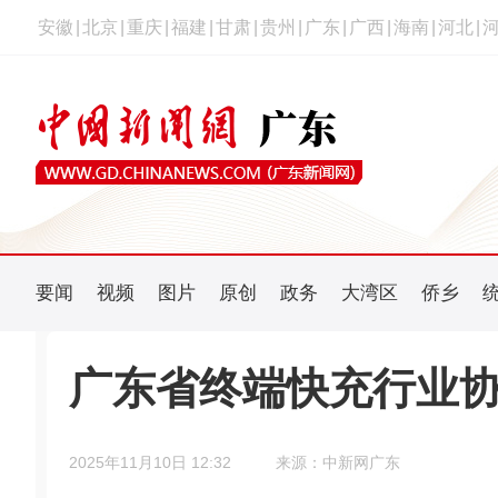
安徽
|
北京
|
重庆
|
福建
|
甘肃
|
贵州
|
广东
|
广西
|
海南
|
河北
|
要闻
视频
图片
原创
政务
大湾区
侨乡
广东省终端快充行业协
2025年11月10日 12:32
来源：中新网广东