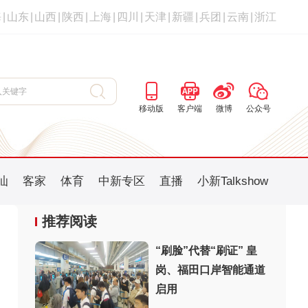
海
|
山东
|
山西
|
陕西
|
上海
|
四川
|
天津
|
新疆
|
兵团
|
云南
|
浙江
移动版
客户端
微博
公众号
汕
客家
体育
中新专区
直播
小新Talkshow
推荐阅读
“刷脸”代替“刷证” 皇
岗、福田口岸智能通道
：
启用