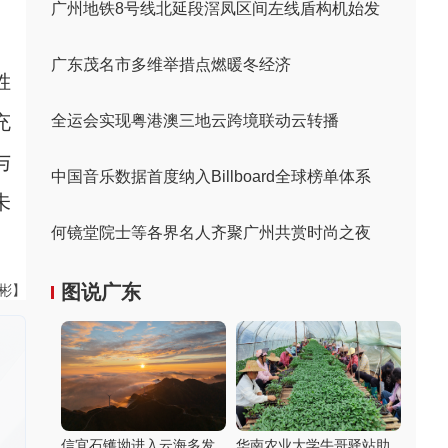
广州地铁8号线北延段滘凤区间左线盾构机始发
广东茂名市多维举措点燃暖冬经济
胜
充
全运会实现粤港澳三地云跨境联动云转播
与
中国音乐数据首度纳入Billboard全球榜单体系
未
何镜堂院士等各界名人齐聚广州共赏时尚之夜
图说广东
伟彬】
信宜石镬坳进入云海多发
华南农业大学牛哥驿站助