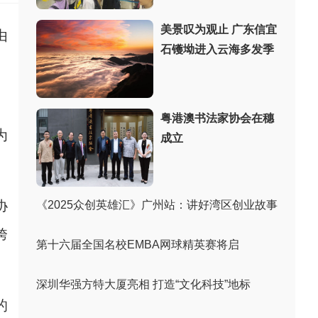
美景叹为观止 广东信宜
由
石镬坳进入云海多发季
、
粤港澳书法家协会在穗
为
成立
协
《2025众创英雄汇》广州站：讲好湾区创业故事
跨
第十六届全国名校EMBA网球精英赛将启
深圳华强方特大厦亮相 打造“文化科技”地标
的