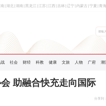
河南
|
湖北
|
湖南
|
黑龙江
|
江苏
|
江西
|
吉林
|
辽宁
|
内蒙古
|
宁夏
|
青
统战
社会
财经
科教
健康
文旅
人物
广府
潮
会 助融合快充走向国际
分享到