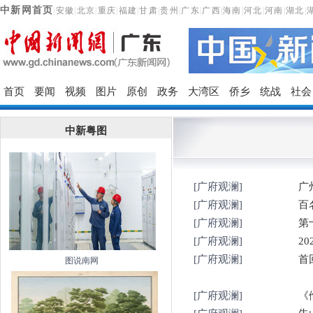
中新网首页
|
安徽
|
北京
|
重庆
|
福建
|
甘肃
|
贵州
|
广东
|
广西
|
海南
|
河北
|
河南
|
湖北
|
首页
要闻
视频
图片
原创
政务
大湾区
侨乡
统战
社会
中新粤图
[广府观澜]
广
[广府观澜]
百
[广府观澜]
第
[广府观澜]
2
[广府观澜]
首
图说南网
[广府观澜]
《