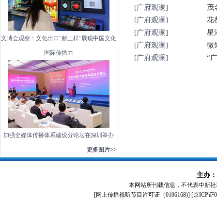
[广府观澜]
茂
[广府观澜]
花
[广府观澜]
星
文博会观察：文化出口“新三样”展现中国文化
[广府观澜]
微
国际传播力
[广府观澜]
“
加强全媒体传播体系建设分论坛在深圳举办
更多图片>>
主办：
本网站所刊载信息，不代表中新社
[
网上传播视听节目许可证（0106168)
] [
京ICP证0