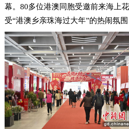
幕。80多位港澳同胞受邀前来海上
受“港澳乡亲珠海过大年”的热闹氛围