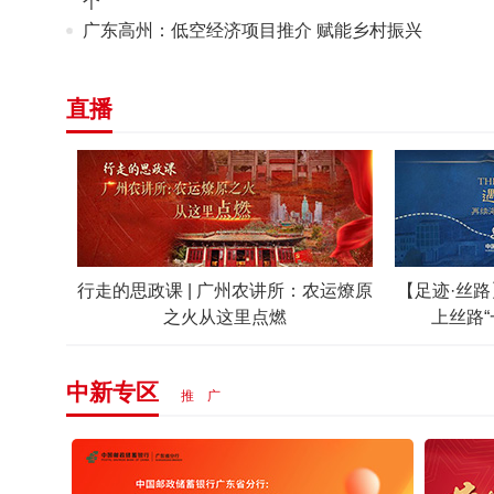
个
广东高州：低空经济项目推介 赋能乡村振兴
直播
的南头古
行走的思政课 | 广州农讲所：农运燎原
【足迹·丝路
之火从这里点燃
上丝路
中新专区
推 广