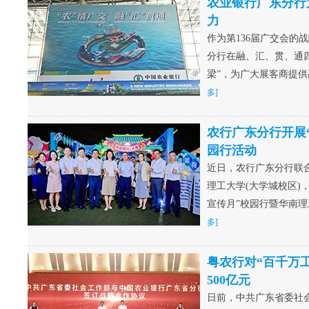
农业银行广东分行
力
作为第136届广交会的
分行在融、汇、贯、通
梁”，为广大展客商提
多]
农行广东分行开展
园行活动
近日，农行广东分行联合
理工大学(大学城校区)，
宣传月”校园行暨华南
多]
粤农行对“百千万
500亿元
日前，中共广东省委社