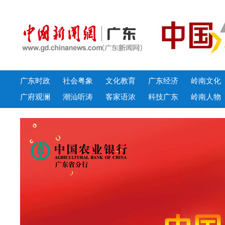
广东时政
社会粤象
文化教育
广东经济
岭南文化
广府观澜
潮汕听涛
客家语浓
科技广东
岭南人物