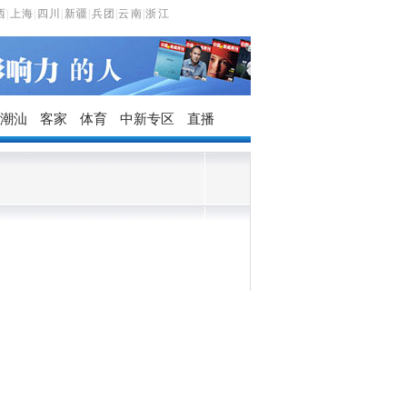
西
|
上海
|
四川
|
新疆
|
兵团
|
云南
|
浙江
潮汕
客家
体育
中新专区
直播