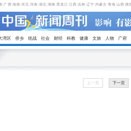
东
|
广西
|
海南
|
河北
|
河南
|
湖北
|
湖南
|
黑龙江
|
江西
|
吉林
|
辽宁
|
内蒙古
|
青海
|
山西
|
陕
大湾区
侨乡
统战
社会
财经
科教
健康
文旅
人物
广府
上一页
下一页