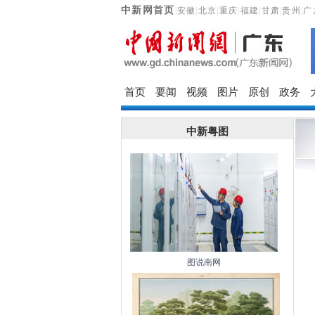
中新网首页
|
安徽
|
北京
|
重庆
|
福建
|
甘肃
|
贵州
|
广
首页
要闻
视频
图片
原创
政务
中新粤图
图说南网