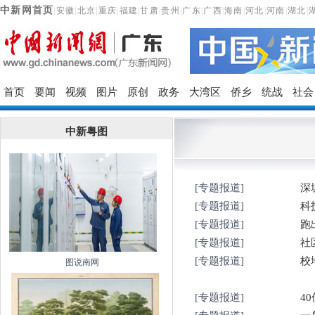
中新网首页
|
安徽
|
北京
|
重庆
|
福建
|
甘肃
|
贵州
|
广东
|
广西
|
海南
|
河北
|
河南
|
湖北
|
首页
要闻
视频
图片
原创
政务
大湾区
侨乡
统战
社会
中新粤图
[专题报道]
深
[专题报道]
科
[专题报道]
跑
[专题报道]
社
[专题报道]
校
图说南网
[专题报道]
4