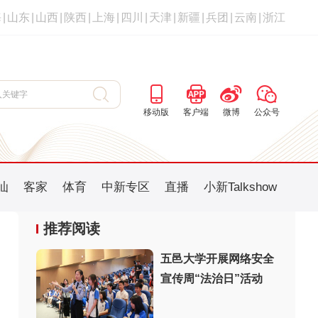
海
|
山东
|
山西
|
陕西
|
上海
|
四川
|
天津
|
新疆
|
兵团
|
云南
|
浙江
移动版
客户端
微博
公众号
汕
客家
体育
中新专区
直播
小新Talkshow
推荐阅读
五邑大学开展网络安全
宣传周“法治日”活动
：