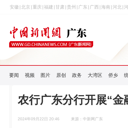
安徽
|
北京
|
重庆
|
福建
|
甘肃
|
贵州
|
广东
|
广西
|
海南
|
河北
|
要闻
视频
图片
原创
政务
大湾区
侨乡
农行广东分行开展“金
2024年09月22日 20:46
来源：中新网广东