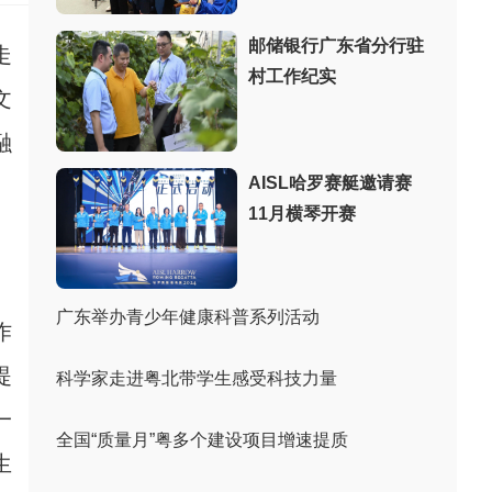
邮储银行广东省分行驻
走
村工作纪实
文
融
AISL哈罗赛艇邀请赛
11月横琴开赛
广东举办青少年健康科普系列活动
作
提
科学家走进粤北带学生感受科技力量
一
全国“质量月”粤多个建设项目增速提质
生