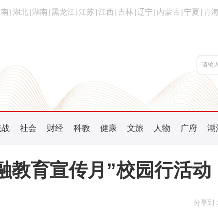
河南
|
湖北
|
湖南
|
黑龙江
|
江苏
|
江西
|
吉林
|
辽宁
|
内蒙古
|
宁夏
|
青
统战
社会
财经
科教
健康
文旅
人物
广府
潮
融教育宣传月”校园行活动
分享到