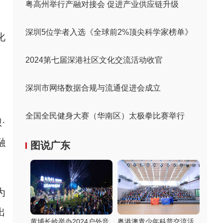
粤高州举行产融对接会 促进产业供应链升级
深圳5位学者入选《全球前2%顶尖科学家榜单》
化
2024第七届深港社区文化交流活动收官
深圳市网络数据合规与流通促进会成立
全国全民健身大赛（华南区）太极拳比赛举行
·
融
图说广东
为
出
黄埔长岭举办2024户外音
粤港澳青少年科普交流活