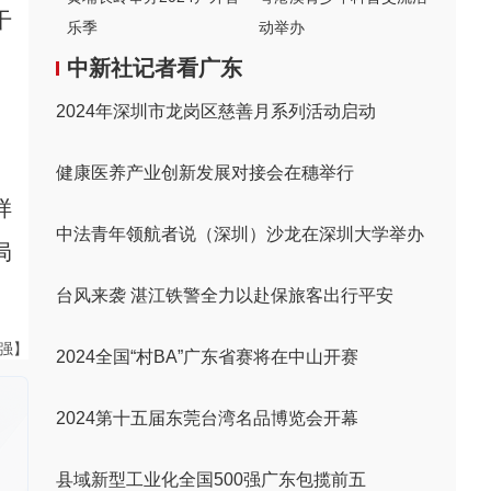
干
乐季
动举办
。
中新社记者看广东
2024年深圳市龙岗区慈善月系列活动启动
健康医养产业创新发展对接会在穗举行
样
中法青年领航者说（深圳）沙龙在深圳大学举办
局
台风来袭 湛江铁警全力以赴保旅客出行平安
黄强】
2024全国“村BA”广东省赛将在中山开赛
2024第十五届东莞台湾名品博览会开幕
县域新型工业化全国500强广东包揽前五