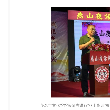
茂名市文化馆馆长邹志讲解“燕山夜话”粤