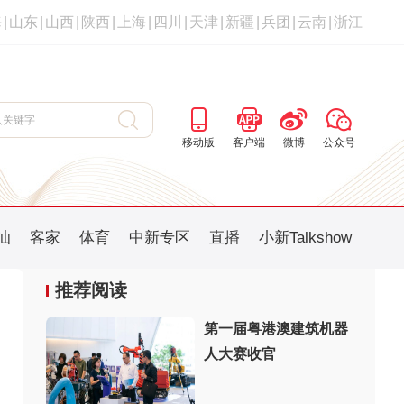
海
|
山东
|
山西
|
陕西
|
上海
|
四川
|
天津
|
新疆
|
兵团
|
云南
|
浙江
移动版
客户端
微博
公众号
汕
客家
体育
中新专区
直播
小新Talkshow
推荐阅读
第一届粤港澳建筑机器
人大赛收官
：