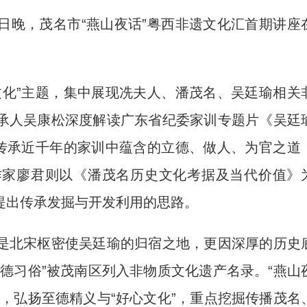
3日晚，茂名市“燕山夜话”粤西非遗文化汇首期讲座
化”主题，集中展现冼夫人、潘茂名、吴廷瑜相关
承人吴康松深度解读广东省纪委家训专题片《吴廷
一传承近千年的家训中蕴含的立德、做人、为官之道
作家廖君则以《潘茂名历史文化考据及当代价值》
提出传承发掘与开发利用的思路。
北宋枢密使吴廷瑜的归宿之地，更因深厚的历史
德习俗”被茂南区列入非物质文化遗产名录。“燕山
，弘扬至德精义与“好心文化”，重点挖掘传播茂名