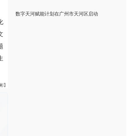
数字天河赋能计划在广州市天河区启动
化
文
题
生
伟彬】