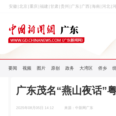
安徽
|
北京
|
重庆
|
福建
|
甘肃
|
贵州
|
广东
|
广西
|
海南
|
河北
|
要闻
视频
图片
原创
政务
大湾区
侨乡
广东茂名“燕山夜话”
2025年08月05日 14:12
来源：中新网广东