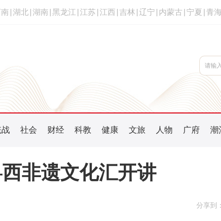
河南
|
湖北
|
湖南
|
黑龙江
|
江苏
|
江西
|
吉林
|
辽宁
|
内蒙古
|
宁夏
|
青
统战
社会
财经
科教
健康
文旅
人物
广府
潮
粤西非遗文化汇开讲
分享到