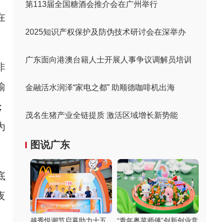
第113届全国糖酒会推介会在广州举行
在
2025知识产权保护及防伪技术研讨会在深举办
广东面向港澳台籍人士开展人事争议调解员培训
非
瑜
金融活水润泽“家电之都” 助顺德咖啡机出海
；
茂名生猪产业全链提质 激活区域增长新势能
为
图说广东
底
夜
、
越秀悦潮节启幕助力十五
“青年粤菜师傅”创新创业竞