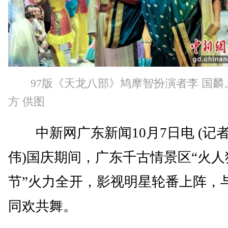
97版《天龙八部》鸠摩智扮演者李 国麟
方 供图
中新网广东新闻10月7日电 (记者
伟)国庆期间，广东千古情景区“火人
节”火力全开，影视明星轮番上阵，
同欢共舞。