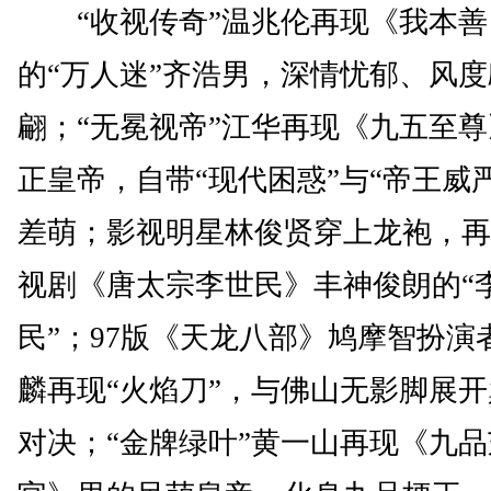
“收视传奇”温兆伦再现《我本善
的“万人迷”齐浩男，深情忧郁、风度
翩；“无冕视帝”江华再现《九五至
正皇帝，自带“现代困惑”与“帝王威
差萌；影视明星林俊贤穿上龙袍，再
视剧《唐太宗李世民》丰神俊朗的“
民”；97版《天龙八部》鸠摩智扮演
麟再现“火焰刀”，与佛山无影脚展
对决；“金牌绿叶”黄一山再现《九