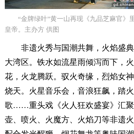
“金牌绿叶”黄一山再现《九品芝麻官》
皇帝。主办方 供图
非遗火秀与国潮共舞，火焰盛典
大湾区。铁水如流星雨倾泻而下，火
花，火龙腾跃。驭火奇缘，烈焰女神
烧天。火星音乐会，音浪狂飙，踏火
歌……重头戏《火人狂欢盛宴》汇聚
壶、喷火、火魔方、火焰刀等非遗火
配合发光醒狮、烟花舞龙等粤味国潮