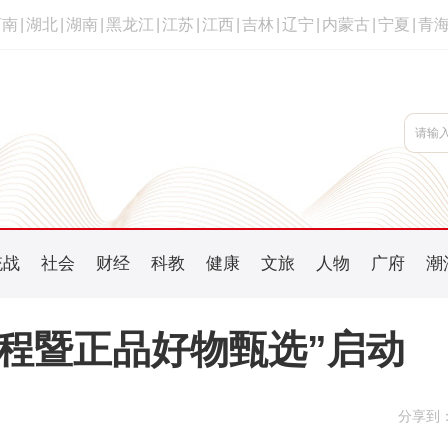
河南
|
湖北
|
湖南
|
黑龙江
|
江苏
|
江西
|
吉林
|
辽宁
|
内蒙古
|
宁夏
|
青
统战
社会
财经
科教
健康
文旅
人物
广府
潮
工程暨正品好物甄选”启动
分享到