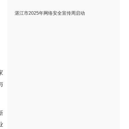
湛江市2025年网络安全宣传周启动
家
与
新
业