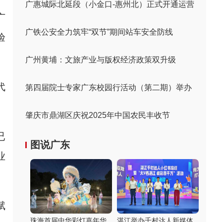
广惠城际北延段（小金口-惠州北）正式开通运营
广
广铁公安全力筑牢“双节”期间站车安全防线
验
广州黄埔：文旅产业与版权经济政策双升级
代
第四届院士专家广东校园行活动（第二期）举办
肇庆市鼎湖区庆祝2025年中国农民丰收节
已
图说广东
业
赋
珠海首届中华彩灯嘉年华
湛江举办千村达人新媒体