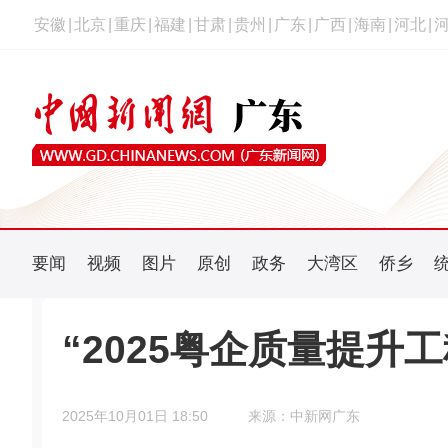
安徽
|
北京
|
重庆
|
福建
|
甘肃
|
贵州
|
广东
|
广西
|
海南
|
河北
|
要闻
视频
图片
原创
政务
大湾区
侨乡
“2025粤企质量提升
2025年10月01日 18:50
来源：中新网广东