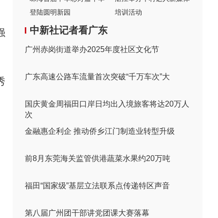
登陆圆明新园
培训活动
中新社记者看广东
强
广州赤岗街道举办2025年度社区文化节
广东高速公路车流量首次突破“千万车次”大
秀
国庆黄金周福田口岸日均出入境旅客将达20万人
次
金融惠企利企 推动侨乡江门制造业转型升级
前8月东莞海关监管供港蔬菜水果约20万吨
福田“国家级”基层立法联系点传递特区声音
第八届广州团干部讲党团课大赛落幕