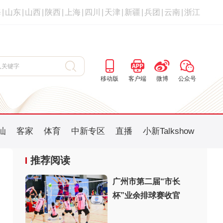
海
|
山东
|
山西
|
陕西
|
上海
|
四川
|
天津
|
新疆
|
兵团
|
云南
|
浙江
移动版
客户端
微博
公众号
汕
客家
体育
中新专区
直播
小新Talkshow
推荐阅读
广州市第二届“市长
杯”业余排球赛收官
：