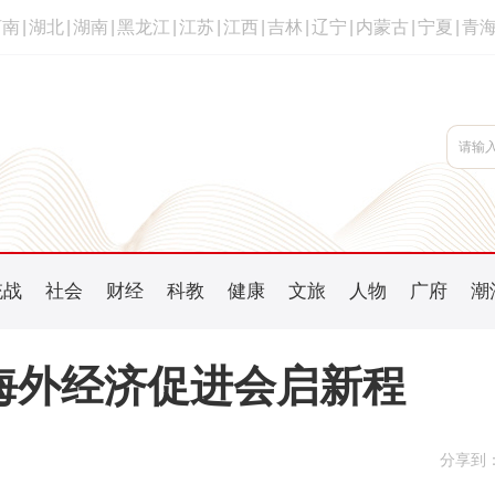
河南
|
湖北
|
湖南
|
黑龙江
|
江苏
|
江西
|
吉林
|
辽宁
|
内蒙古
|
宁夏
|
青
统战
社会
财经
科教
健康
文旅
人物
广府
潮
人海外经济促进会启新程
分享到