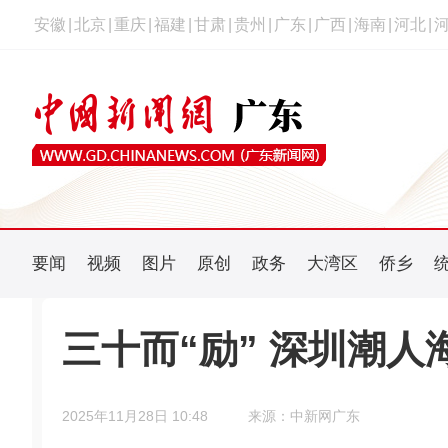
安徽
|
北京
|
重庆
|
福建
|
甘肃
|
贵州
|
广东
|
广西
|
海南
|
河北
|
要闻
视频
图片
原创
政务
大湾区
侨乡
三十而“励” 深圳潮
2025年11月28日 10:48
来源：中新网广东