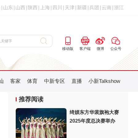
海
|
山东
|
山西
|
陕西
|
上海
|
四川
|
天津
|
新疆
|
兵团
|
云南
|
浙江
移动版
客户端
微博
公众号
汕
客家
体育
中新专区
直播
小新Talkshow
推荐阅读
绮媄东方华裳旗袍大赛
2025年度总决赛举办
：