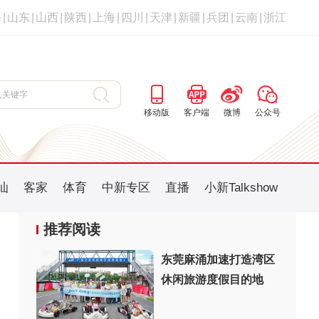
海
|
山东
|
山西
|
陕西
|
上海
|
四川
|
天津
|
新疆
|
兵团
|
云南
|
浙江
移动版
客户端
微博
公众号
汕
客家
体育
中新专区
直播
小新Talkshow
推荐阅读
东莞麻涌加速打造湾区
休闲旅游度假目的地
：