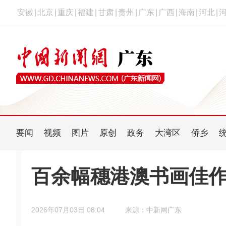
安徽
|
北京
|
重庆
|
福建
|
甘肃
|
贵州
|
广东
|
广西
|
海南
|
河北
|
要闻
视频
图片
原创
政务
大湾区
侨乡
百余幅穗港澳书画佳
2026年07月03日 08:04
来源：中新网广东