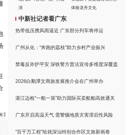
懂
演
体验龙舟文化
中新社记者看广东
热带低压携风雨逼近 广东部分列车将停运
地
场
广州从化：“奔跑的荔枝”助力乡村产业振兴
禁毒反诈护平安 深铁警方普法宣传多维度深覆盖
任
2026白鹅潭文商旅发展推介会在广州举办
合
湛江边检“一船一策”助力国际买卖船舶高效通关
伟彬】
广东开启高温天气 需警惕地质灾害滞后性风险
“百千万工程”绘就深汕特别合作区文旅新画卷