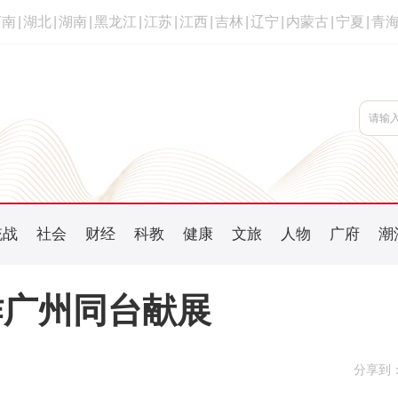
河南
|
湖北
|
湖南
|
黑龙江
|
江苏
|
江西
|
吉林
|
辽宁
|
内蒙古
|
宁夏
|
青
统战
社会
财经
科教
健康
文旅
人物
广府
潮
作广州同台献展
分享到