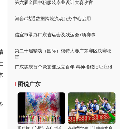
第六届全国中职服装毕业设计大赛收官
河套e站通数据跨境流动服务中心启用
信宜市承办广东省运会及残运会7项赛事
第二十届精功（国际）模特大赛广东赛区决赛收
精
官
壮
广东德庆首个党支部成立百年 精神接续旧址座谈
体
图说广东
鉴
现代舞《心境》在广州首
在穗留学生走进岭南水乡