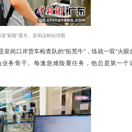
道“刷脸”通关。皇岗边检站供图
皇岗口岸货车检查队的“拓荒牛”，练就一双“火眼
为业务骨干。每逢急难险重任务，他总是第一个