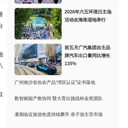
2026年六五环境日主场
暑
活动在海珠湿地举行
台
前五月广汽集团自主品
她
牌汽车出口量同比增长
135%
八
广州南沙首份农产品“湾区认证”证书落地
取
数智赋能产教协同 暨大育出挑战杯金奖团队
暑期临近旅游热度持续攀升 亲子游主导市场