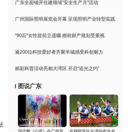
广东全面铺开住建领域“安全生产月”活动
广州国际照明展览会开幕 呈现照明产业转型实践
“90后”女性提前立遗嘱 婚前财产规划受重视
逾200位科技爱好者齐聚羊城感受科创魅力
精彩科普活动亮相大湾区 开启“追光之约”
图说广东
献
现代舞《心境》在广州首
在穗留学生走进岭南水乡