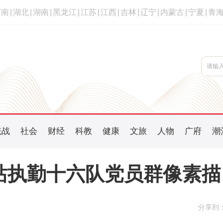
河南
|
湖北
|
湖南
|
黑龙江
|
江苏
|
江西
|
吉林
|
辽宁
|
内蒙古
|
宁夏
|
青
统战
社会
财经
科教
健康
文旅
人物
广府
潮
站执勤十六队党员群像素描
分享到