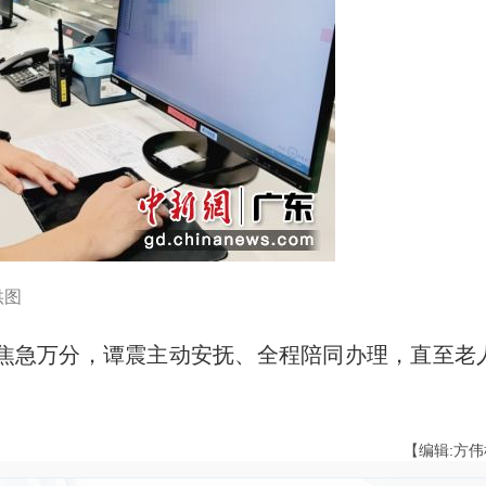
供图
急万分，谭震主动安抚、全程陪同办理，直至老
【编辑:方