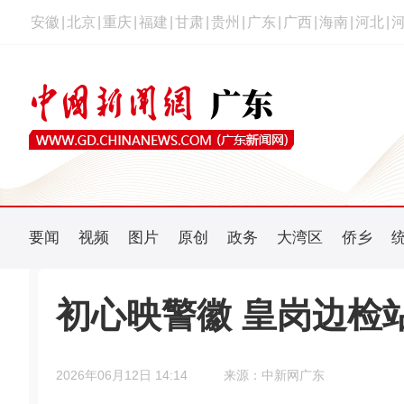
安徽
|
北京
|
重庆
|
福建
|
甘肃
|
贵州
|
广东
|
广西
|
海南
|
河北
|
要闻
视频
图片
原创
政务
大湾区
侨乡
初心映警徽 皇岗边检
2026年06月12日 14:14
来源：中新网广东