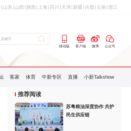
海
|
山东
|
山西
|
陕西
|
上海
|
四川
|
天津
|
新疆
|
兵团
|
云南
|
浙江
移动版
客户端
微博
公众号
汕
客家
体育
中新专区
直播
小新Talkshow
推荐阅读
苏粤粮油深度协作 共护
民生供应链
：