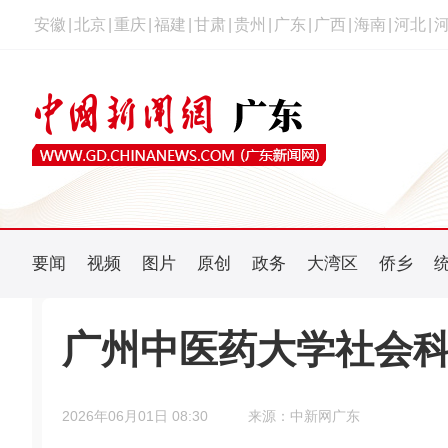
安徽
|
北京
|
重庆
|
福建
|
甘肃
|
贵州
|
广东
|
广西
|
海南
|
河北
|
要闻
视频
图片
原创
政务
大湾区
侨乡
广州中医药大学社会
2026年06月01日 08:30
来源：中新网广东