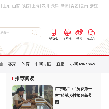
海
|
山东
|
山西
|
陕西
|
上海
|
四川
|
天津
|
新疆
|
兵团
|
云南
|
浙江
移动版
客户端
微博
公众号
汕
客家
体育
中新专区
直播
小新Talkshow
推荐阅读
广东电白：“沉香第一
村”绘就乡村振兴新蓝
：
图