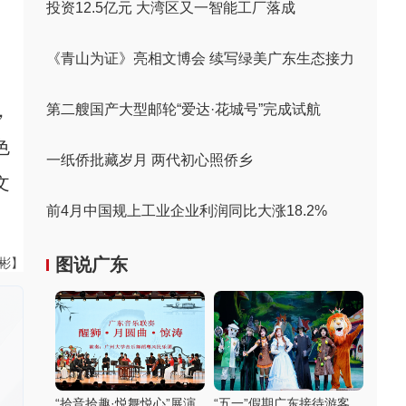
投资12.5亿元 大湾区又一智能工厂落成
《青山为证》亮相文博会 续写绿美广东生态接力
，
第二艘国产大型邮轮“爱达·花城号”完成试航
色
一纸侨批藏岁月 两代初心照侨乡
文
前4月中国规上工业企业利润同比大涨18.2%
图说广东
伟彬】
“拾音拾趣·悦舞悦心”展演
“五一”假期广东接待游客