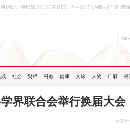
河南
|
湖北
|
湖南
|
黑龙江
|
江苏
|
江西
|
吉林
|
辽宁
|
内蒙古
|
宁夏
|
青
统战
社会
财经
科教
健康
文旅
人物
广府
潮
科学界联合会举行换届大会
分享到