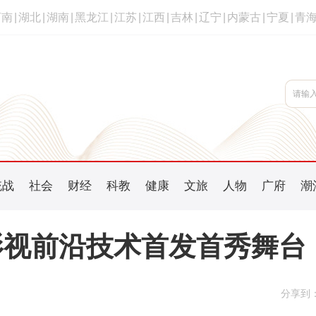
河南
|
湖北
|
湖南
|
黑龙江
|
江苏
|
江西
|
吉林
|
辽宁
|
内蒙古
|
宁夏
|
青
统战
社会
财经
科教
健康
文旅
人物
广府
潮
影视前沿技术首发首秀舞台
分享到