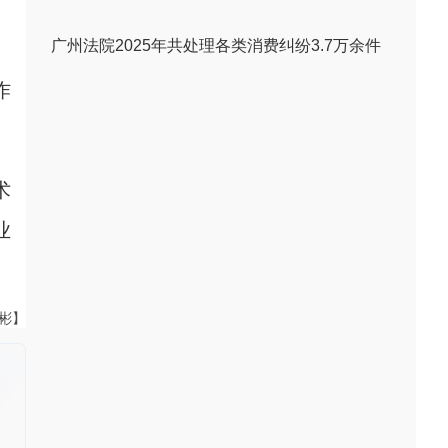
广州法院2025年共处理各类消费纠纷3.7万余件
作
术
业
伟彬】