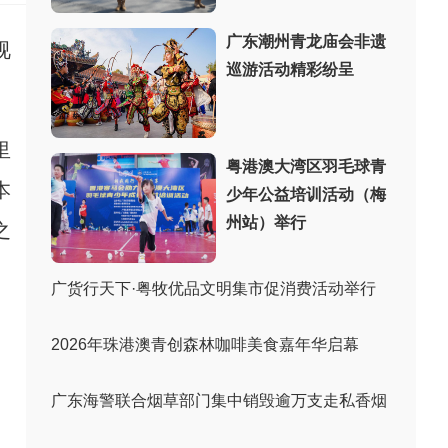
广东潮州青龙庙会非遗
视
巡游活动精彩纷呈
里
粤港澳大湾区羽毛球青
本
少年公益培训活动（梅
州站）举行
之
。
广货行天下·粤牧优品文明集市促消费活动举行
2026年珠港澳青创森林咖啡美食嘉年华启幕
广东海警联合烟草部门集中销毁逾万支走私香烟