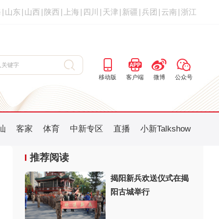
海
|
山东
|
山西
|
陕西
|
上海
|
四川
|
天津
|
新疆
|
兵团
|
云南
|
浙江
移动版
客户端
微博
公众号
汕
客家
体育
中新专区
直播
小新Talkshow
推荐阅读
揭阳新兵欢送仪式在揭
阳古城举行
：