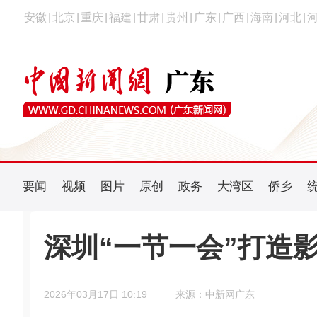
安徽
|
北京
|
重庆
|
福建
|
甘肃
|
贵州
|
广东
|
广西
|
海南
|
河北
|
要闻
视频
图片
原创
政务
大湾区
侨乡
深圳“一节一会”打造
2026年03月17日 10:19
来源：中新网广东