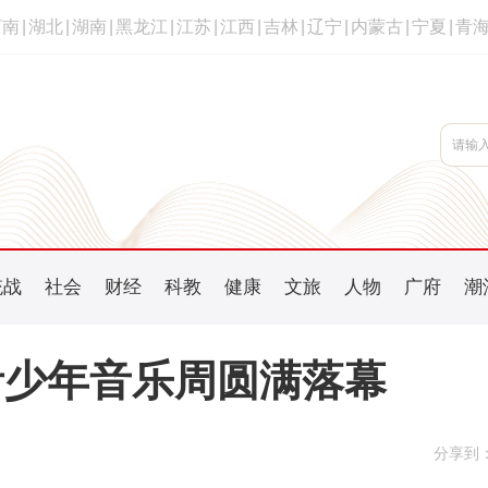
河南
|
湖北
|
湖南
|
黑龙江
|
江苏
|
江西
|
吉林
|
辽宁
|
内蒙古
|
宁夏
|
青
统战
社会
财经
科教
健康
文旅
人物
广府
潮
青少年音乐周圆满落幕
分享到