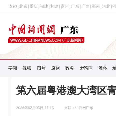
安徽
|
北京
|
重庆
|
福建
|
甘肃
|
贵州
|
广东
|
广西
|
海南
|
河北
|
要闻
视频
图片
原创
政务
大湾区
侨乡
第六届粤港澳大湾区
2026年02月05日 11:13
来源：中新网广东