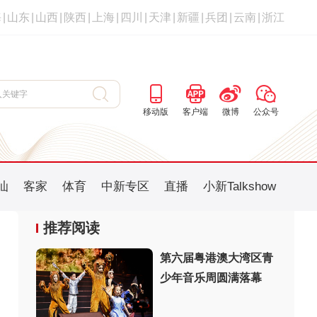
海
|
山东
|
山西
|
陕西
|
上海
|
四川
|
天津
|
新疆
|
兵团
|
云南
|
浙江
移动版
客户端
微博
公众号
汕
客家
体育
中新专区
直播
小新Talkshow
推荐阅读
第六届粤港澳大湾区青
少年音乐周圆满落幕
：