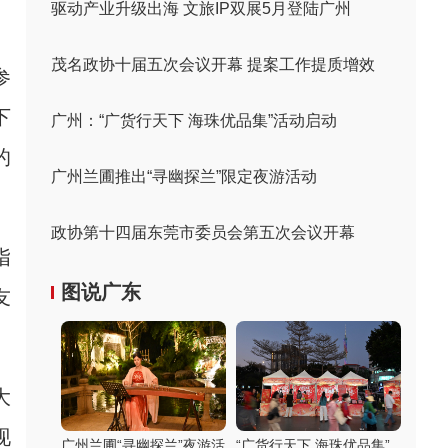
驱动产业升级出海 文旅IP双展5月登陆广州
茂名政协十届五次会议开幕 提案工作提质增效
参
下
广州：“广货行天下 海珠优品集”活动启动
的
广州兰圃推出“寻幽探兰”限定夜游活动
政协第十四届东莞市委员会第五次会议开幕
指
图说广东
友
大
现
广州兰圃“寻幽探兰”夜游活
“广货行天下 海珠优品集”