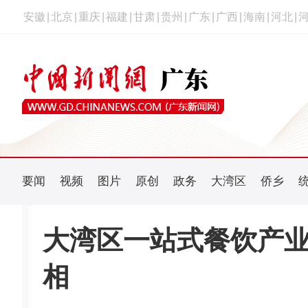
安徽
|
北京
|
重庆
|
福建
|
甘肃
|
贵州
|
广东
|
广西
|
海南
|
河北
|
要闻
视频
图片
原创
政务
大湾区
侨乡
大湾区一站式餐饮产业
相