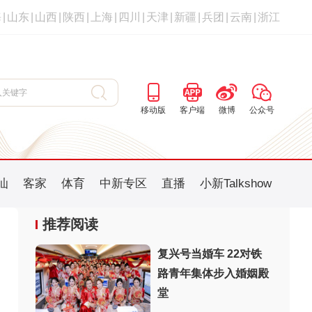
海
|
山东
|
山西
|
陕西
|
上海
|
四川
|
天津
|
新疆
|
兵团
|
云南
|
浙江
移动版
客户端
微博
公众号
汕
客家
体育
中新专区
直播
小新Talkshow
推荐阅读
复兴号当婚车 22对铁
路青年集体步入婚姻殿
堂