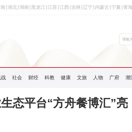
河南
|
湖北
|
湖南
|
黑龙江
|
江苏
|
江西
|
吉林
|
辽宁
|
内蒙古
|
宁夏
|
青
统战
社会
财经
科教
健康
文旅
人物
广府
潮
生态平台“方舟餐博汇”亮