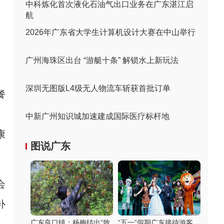
中科炼化首次液化石油气出口业务在广东湛江启
航
2026年广东省大学生计算机设计大赛在中山举行
广州海珠区出台 “游艇十条” 解锁水上新玩法
深圳无图版L4级无人物流车斩获首批订单
餐
、
中新广州知识城加速建成国际医疗标杆地
康
图说广东
会
补
广东良口镇：杨梅结出“致
“五一”假期广东接待游客