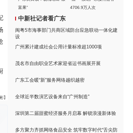
富果”
4706.9万人次
配
中新社记者看广东
场
闽粤5市海事部门共商区域防台应急联动一体化建
设
抢
广州累计建成社会公用计量标准超1000项
茂名市自由职业艺术家迎省运书画展开展
厨
广东工会暖“新”服务网络越织越密
全球近半数演艺设备来自“广州制造”
伟彬】
深圳第二届甜蜜经济服务月启幕 解锁浪漫新体验
多方聚力齐抓网络食品安全 筑牢数字时代“舌尖防