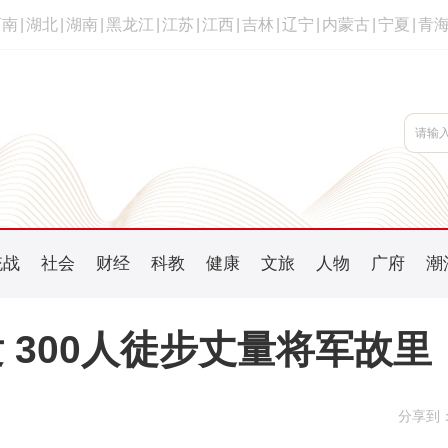
河南
|
湖北
|
湖南
|
黑龙江
|
江苏
|
江西
|
吉林
|
辽宁
|
内蒙古
|
宁夏
|
青
统战
社会
财经
科教
健康
文旅
人物
广府
潮
 300人徒步丈量将军故里
分享到