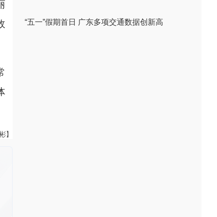
丽
“五一”假期首日 广东多项交通数据创新高
故
常
体
伟彬】