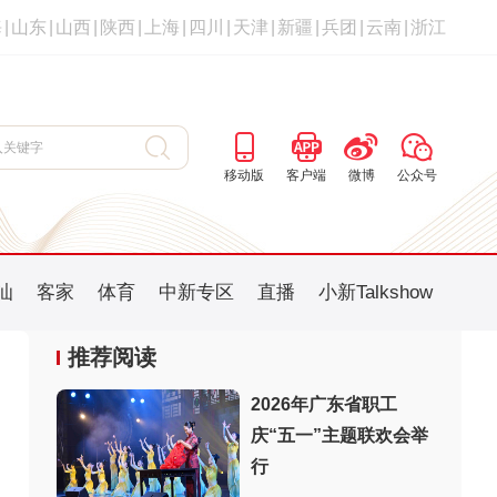
海
|
山东
|
山西
|
陕西
|
上海
|
四川
|
天津
|
新疆
|
兵团
|
云南
|
浙江
移动版
客户端
微博
公众号
汕
客家
体育
中新专区
直播
小新Talkshow
推荐阅读
2026年广东省职工
庆“五一”主题联欢会举
：
行