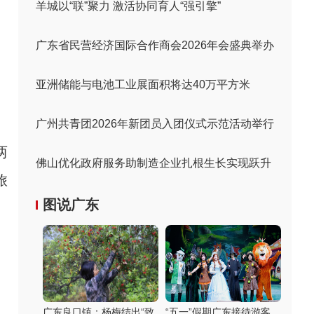
羊城以“联”聚力 激活协同育人“强引擎”
广东省民营经济国际合作商会2026年会盛典举办
亚洲储能与电池工业展面积将达40万平方米
广州共青团2026年新团员入团仪式示范活动举行
两
佛山优化政府服务助制造企业扎根生长实现跃升
旅
图说广东
广东良口镇：杨梅结出“致
“五一”假期广东接待游客