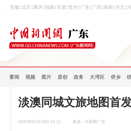
安徽
|
北京
|
重庆
|
福建
|
甘肃
|
贵州
|
广东
|
广西
|
海南
|
河北
|
要闻
视频
图片
原创
政务
大湾区
侨乡
淡澳同城文旅地图首发
2026年05月18日 10:11
来源：中新网广东