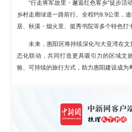
“行走将军故里・邂逅红色客乡”徒步活动
乡村走廊绿道一路前行。全程约9.9公里，
居、秋溪・烟火里、挺秀书院等多个特色打
未来，惠阳区将持续深化与大亚湾在文旅
态化联动，共同打造更具吸引力的区域文旅
验、可持续的旅行方式，助力惠阳建设成为粤