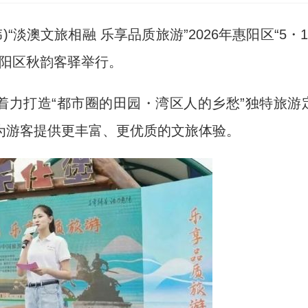
淡澳文旅相融 乐享品质旅游”2026年惠阳区“5・1
惠阳区秋韵客驿举行。
力打造“都市圈的田园・湾区人的乡愁”独特旅游
为游客提供更丰富、更优质的文旅体验。