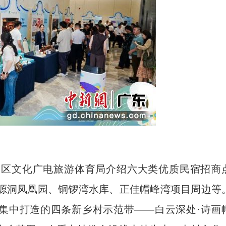
云区文化广电旅游体育局介绍六大类优质民宿招商
源洞凤凰园、铜锣湾水库、正佳帽峰湾项目周边等
”集中打造的四条新乡村示范带——白云深处·诗画