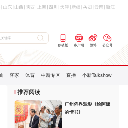
海
|
山东
|
山西
|
陕西
|
上海
|
四川
|
天津
|
新疆
|
兵团
|
云南
|
浙江
移动版
客户端
微博
公众号
汕
客家
体育
中新专区
直播
小新Talkshow
推荐阅读
广州侨界观影《给阿嬷
的情书》
：