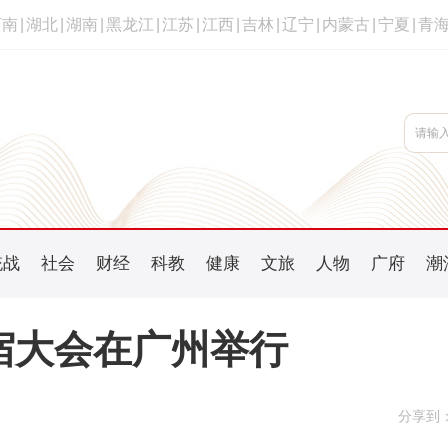
河南
|
湖北
|
湖南
|
黑龙江
|
江苏
|
江西
|
吉林
|
辽宁
|
内蒙古
|
宁夏
|
青
统战
社会
财经
科教
健康
文旅
人物
广府
潮
民宿大会在广州举行
分享到