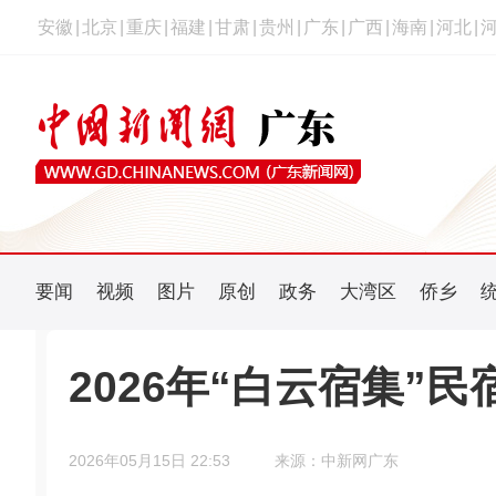
安徽
|
北京
|
重庆
|
福建
|
甘肃
|
贵州
|
广东
|
广西
|
海南
|
河北
|
要闻
视频
图片
原创
政务
大湾区
侨乡
2026年“白云宿集”
2026年05月15日 22:53
来源：中新网广东