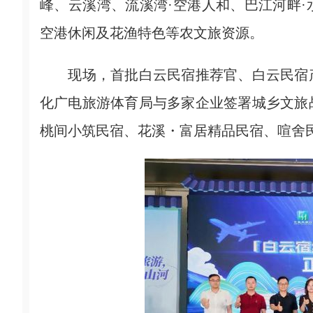
峰、云溪湾、流溪湾·空港人和、巴江河畔
空港休闲及花渔特色等农文旅资源。
现场，首批白云民宿推荐官、白云民宿产
化广电旅游体育局与多家企业签署城乡文旅
桃间小筑民宿、花溪・富居精品民宿、喧舍民