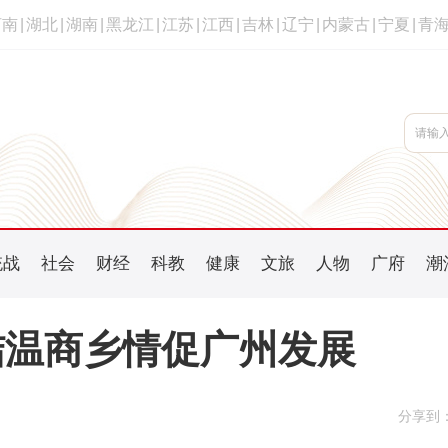
河南
|
湖北
|
湖南
|
黑龙江
|
江苏
|
江西
|
吉林
|
辽宁
|
内蒙古
|
宁夏
|
青
统战
社会
财经
科教
健康
文旅
人物
广府
潮
结温商乡情促广州发展
分享到