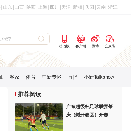
海
|
山东
|
山西
|
陕西
|
上海
|
四川
|
天津
|
新疆
|
兵团
|
云南
|
浙江
移动版
客户端
微博
公众号
汕
客家
体育
中新专区
直播
小新Talkshow
推荐阅读
广东超级杯足球联赛肇
庆（封开赛区）开赛
：