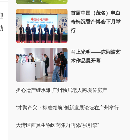
首届中国（茂名）电白
迎
奇楠沉香产博会下月举
助
行
马上光明——陈湘波艺
术作品展开幕
担心遗产继承难 广州独居老人跨境传房产
“才聚产兴・标准领航”创新发展论坛在广州举行
大湾区西翼生物医药集群再添“强引擎”