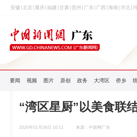
安徽
|
北京
|
重庆
|
福建
|
甘肃
|
贵州
|
广东
|
广西
|
海南
|
河北
|
要闻
视频
图片
原创
政务
大湾区
侨乡
“湾区星厨”以美食联
2026年01月26日 10:11
来源：中新网广东