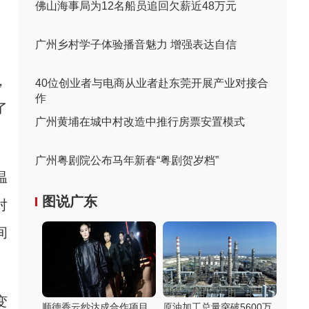
佛山海事局为12名船员追回欠薪近48万元
广州乡村学子体验播音魅力 增强表达自信
，
40位创业者与电商从业者赴东莞开展产业对接合
作
了
广州黄埔在城中村改造中推行房票安置模式
广州粤剧院公布马年新春“粤剧贺岁档”
温
图说广东
对
间
变
顺德香云纱达成合作项目
原油加工总量突破5600万