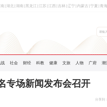
河南
|
湖北
|
湖南
|
黑龙江
|
江苏
|
江西
|
吉林
|
辽宁
|
内蒙古
|
宁夏
|
青
统战
社会
财经
科教
健康
文旅
人物
广府
潮
茂名专场新闻发布会召开
分享到