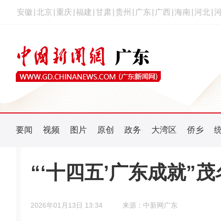
安徽
|
北京
|
重庆
|
福建
|
甘肃
|
贵州
|
广东
|
广西
|
海南
|
河北
|
要闻
视频
图片
原创
政务
大湾区
侨乡
“‘十四五’广东成就”
2026年01月13日 13:34
来源：中新网广东