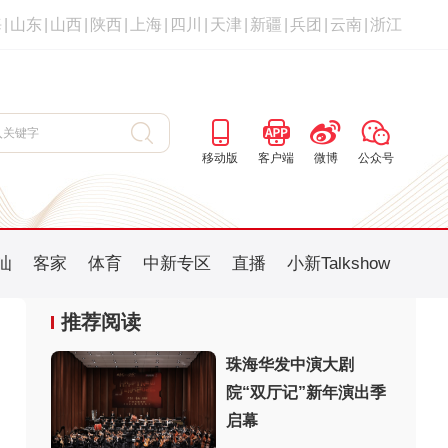
海
|
山东
|
山西
|
陕西
|
上海
|
四川
|
天津
|
新疆
|
兵团
|
云南
|
浙江
移动版
客户端
微博
公众号
汕
客家
体育
中新专区
直播
小新Talkshow
推荐阅读
珠海华发中演大剧
院“双厅记”新年演出季
：
启幕