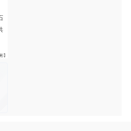
石
共
伟彬】