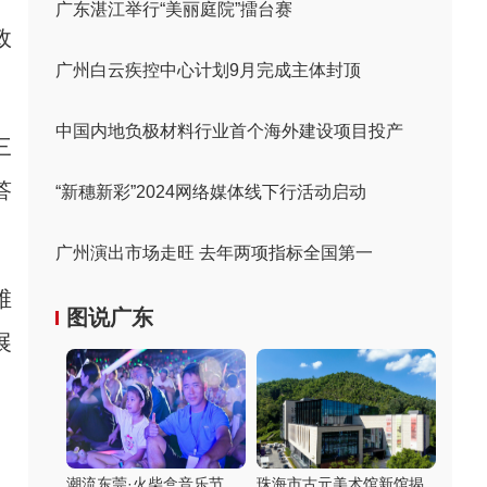
广东湛江举行“美丽庭院”擂台赛
政
广州白云疾控中心计划9月完成主体封顶
中国内地负极材料行业首个海外建设项目投产
三
答
“新穗新彩”2024网络媒体线下行活动启动
广州演出市场走旺 去年两项指标全国第一
维
图说广东
展
潮流东莞·火柴盒音乐节
珠海市古元美术馆新馆揭