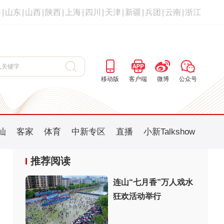
海
|
山东
|
山西
|
陕西
|
上海
|
四川
|
天津
|
新疆
|
兵团
|
云南
|
浙江
移动版
客户端
微博
公众号
汕
客家
体育
中新专区
直播
小新Talkshow
推荐阅读
连山“七月香”万人戏水
狂欢活动举行
：