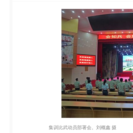
集训比武动员部署会。刘概鑫 摄