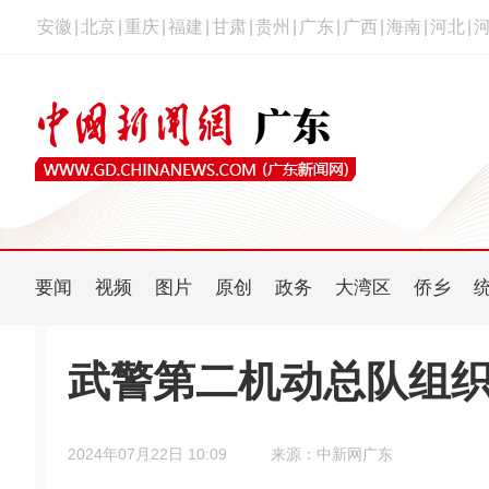
安徽
|
北京
|
重庆
|
福建
|
甘肃
|
贵州
|
广东
|
广西
|
海南
|
河北
|
要闻
视频
图片
原创
政务
大湾区
侨乡
武警第二机动总队组
2024年07月22日 10:09
来源：中新网广东