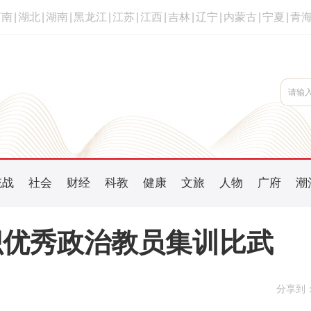
河南
|
湖北
|
湖南
|
黑龙江
|
江苏
|
江西
|
吉林
|
辽宁
|
内蒙古
|
宁夏
|
青
统战
社会
财经
科教
健康
文旅
人物
广府
潮
织优秀政治教员集训比武
分享到