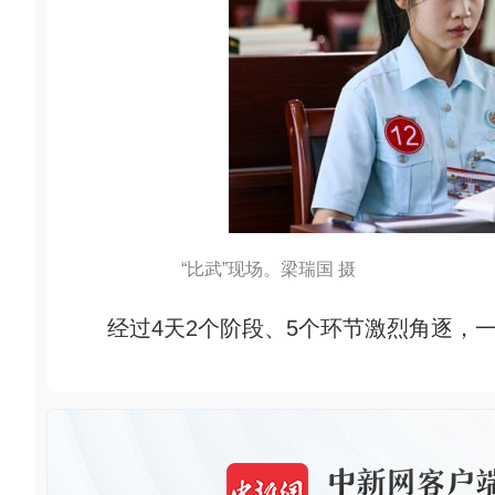
“比武”现场。梁瑞国 摄
经过4天2个阶段、5个环节激烈角逐，一