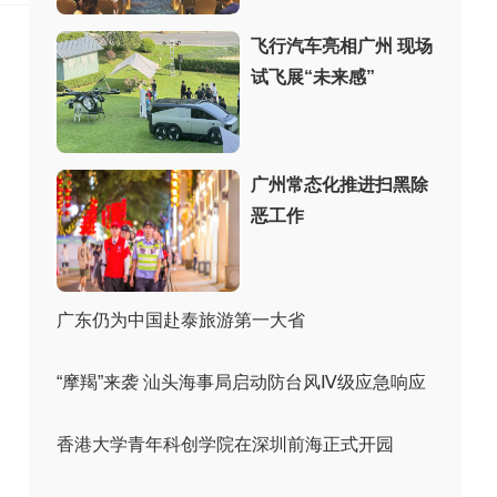
飞行汽车亮相广州 现场
试飞展“未来感”
广州常态化推进扫黑除
恶工作
广东仍为中国赴泰旅游第一大省
“摩羯”来袭 汕头海事局启动防台风Ⅳ级应急响应
香港大学青年科创学院在深圳前海正式开园