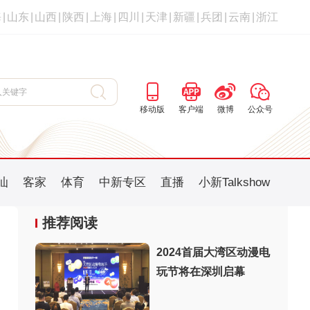
海
|
山东
|
山西
|
陕西
|
上海
|
四川
|
天津
|
新疆
|
兵团
|
云南
|
浙江
移动版
客户端
微博
公众号
汕
客家
体育
中新专区
直播
小新Talkshow
推荐阅读
2024首届大湾区动漫电
玩节将在深圳启幕
：