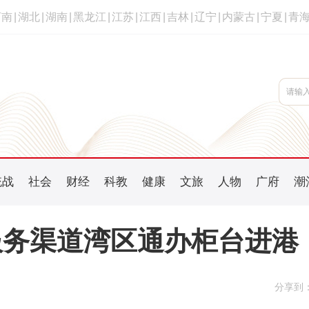
河南
|
湖北
|
湖南
|
黑龙江
|
江苏
|
江西
|
吉林
|
辽宁
|
内蒙古
|
宁夏
|
青
统战
社会
财经
科教
健康
文旅
人物
广府
潮
服务渠道湾区通办柜台进港
分享到