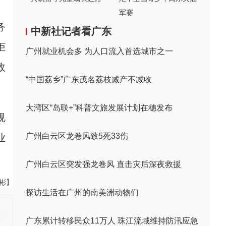
军赛
务
中新社记者看广东
柜
广州就业机会多 为人口流入首选城市之一
政
“中国荔乡”广东茂名荔枝减产不减收
大湾区“岛联+”科普文旅发展计划在穗发布
视
广州白云区龙卷风致5死33伤
业
广州白云区突发强龙卷风 直击灾后深夜救援
伟彬】
探访生活在广州的南美洲动物们
广东累计转移民众11万人 珠江流域维持防汛应急