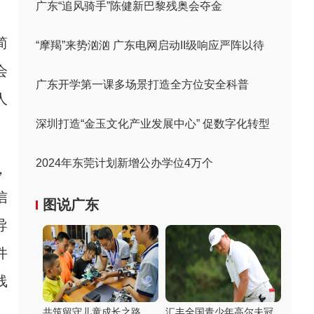
广东“追风骑手”陈健新巴黎残奥会夺金
简
“摩羯”来势汹汹 广东电网启动II级响应严阵以待
会
广东开学第一课多场景打造全方位安全科普
人
深圳打造“金玉文化产业发展中心” 促数字化转型
2024年东莞计划新增公办学位4万个
，
信
图说广东
导
件
线
共筑留守儿童成长之路
汇丰全国青少年高尔夫冠