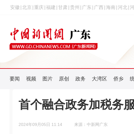
安徽
|
北京
|
重庆
|
福建
|
甘肃
|
贵州
|
广东
|
广西
|
海南
|
河北
|
要闻
视频
图片
原创
政务
大湾区
侨乡
首个融合政务加税务
2024年09月05日 11:14
来源：中新网广东