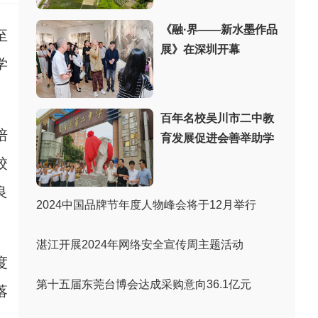
《融·界——新水墨作品
至
展》在深圳开幕
学
百年名校吴川市二中教
培
育发展促进会善举助学
校
良
2024中国品牌节年度人物峰会将于12月举行
湛江开展2024年网络安全宣传周主题活动
度
第十五届东莞台博会达成采购意向36.1亿元
落