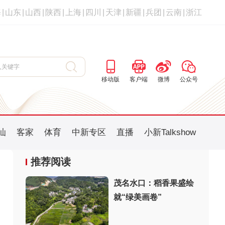
海
|
山东
|
山西
|
陕西
|
上海
|
四川
|
天津
|
新疆
|
兵团
|
云南
|
浙江
移动版
客户端
微博
公众号
汕
客家
体育
中新专区
直播
小新Talkshow
推荐阅读
茂名水口：稻香果盛绘
就“绿美画卷”
：