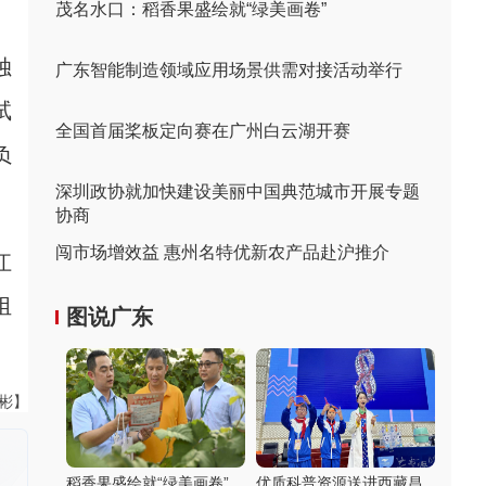
茂名水口：稻香果盛绘就“绿美画卷”
独
广东智能制造领域应用场景供需对接活动举行
试
全国首届桨板定向赛在广州白云湖开赛
负
深圳政协就加快建设美丽中国典范城市开展专题
协商
闯市场增效益 惠州名特优新农产品赴沪推介
江
组
图说广东
伟彬】
稻香果盛绘就“绿美画卷”
优质科普资源送进西藏昌