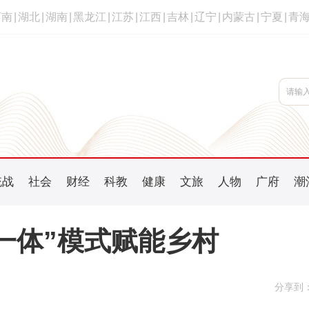
河南
|
湖北
|
湖南
|
黑龙江
|
江苏
|
江西
|
吉林
|
辽宁
|
内蒙古
|
宁夏
|
青
统战
社会
财经
科教
健康
文旅
人物
广府
潮
一体”模式赋能乡村
分享到