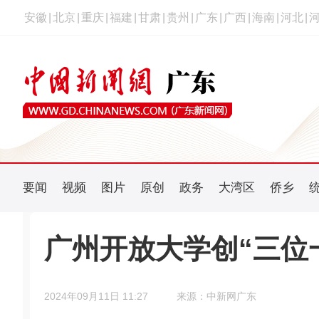
安徽
|
北京
|
重庆
|
福建
|
甘肃
|
贵州
|
广东
|
广西
|
海南
|
河北
|
要闻
视频
图片
原创
政务
大湾区
侨乡
广州开放大学创“三位
2024年09月11日 11:27
来源：中新网广东