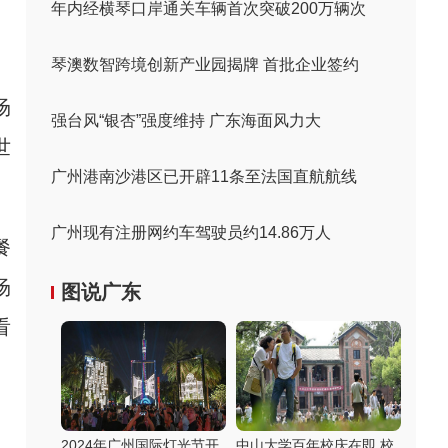
年内经横琴口岸通关车辆首次突破200万辆次
琴澳数智跨境创新产业园揭牌 首批企业签约
场
强台风“银杏”强度维持 广东海面风力大
世
广州港南沙港区已开辟11条至法国直航航线
广州现有注册网约车驾驶员约14.86万人
餐
场
图说广东
看
2024年广州国际灯光节开
中山大学百年校庆在即 校