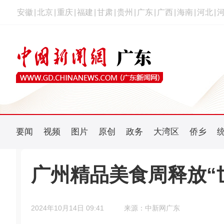
安徽
|
北京
|
重庆
|
福建
|
甘肃
|
贵州
|
广东
|
广西
|
海南
|
河北
|
要闻
视频
图片
原创
政务
大湾区
侨乡
广州精品美食周释放“
2024年10月14日 09:41
来源：中新网广东