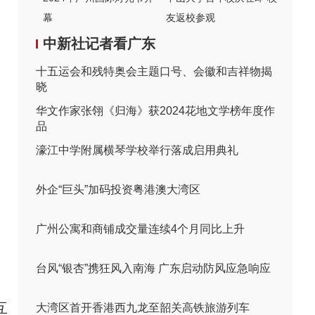
幕
友返校参观
中新社记者看广东
十五运会和残特奥会主题口号、会徽和吉祥物揭
晓
华文作家张翎《归海》获2024花地文学榜年度作
品
濠江中学附属横琴学校举行落成启用典礼
外企“巨头”加码投资粤港澳大湾区
广州公寓和商铺成交量连续4个月同比上升
台风“银杏”携狂风入南海 广东启动防风应急响应
互
大湾区首开香港西九龙至韶关高铁旅游列车