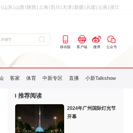
海
|
山东
|
山西
|
陕西
|
上海
|
四川
|
天津
|
新疆
|
兵团
|
云南
|
浙江
移动版
客户端
微博
公众号
汕
客家
体育
中新专区
直播
小新Talkshow
推荐阅读
2024年广州国际灯光节
开幕
：