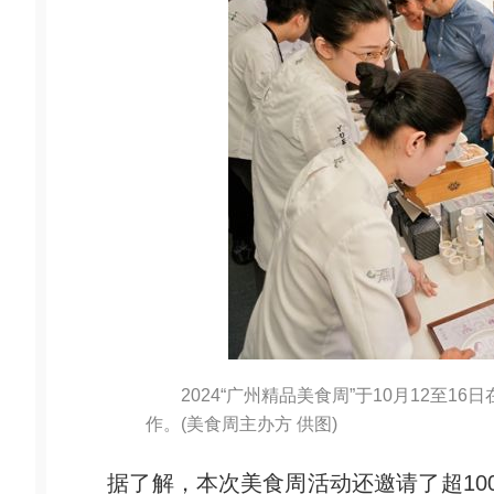
2024“广州精品美食周”于10月12至
作。(美食周主办方 供图)
据了解，本次美食周活动还邀请了超100