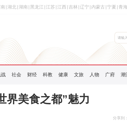
河南
|
湖北
|
湖南
|
黑龙江
|
江苏
|
江西
|
吉林
|
辽宁
|
内蒙古
|
宁夏
|
青
统战
社会
财经
科教
健康
文旅
人物
广府
潮
世界美食之都”魅力
分享到