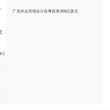
，
广东外企百强合计在粤投资366亿美元
文
伟彬】