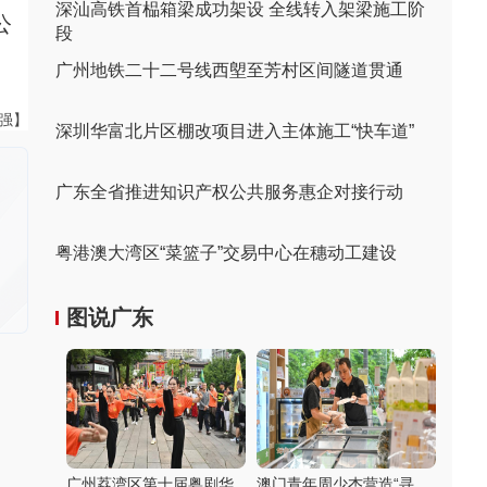
深汕高铁首榀箱梁成功架设 全线转入架梁施工阶
公
段
广州地铁二十二号线西塱至芳村区间隧道贯通
黄强】
深圳华富北片区棚改项目进入主体施工“快车道”
广东全省推进知识产权公共服务惠企对接行动
粤港澳大湾区“菜篮子”交易中心在穗动工建设
图说广东
广州荔湾区第十届粤剧华
澳门青年周少杰营造“寻