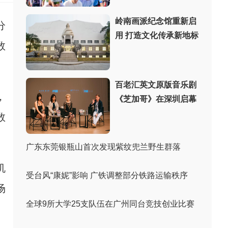
岭南画派纪念馆重新启
分
用 打造文化传承新地标
数
百老汇英文原版音乐剧
，
《芝加哥》在深圳启幕
数
广东东莞银瓶山首次发现紫纹兜兰野生群落
机
受台风“康妮”影响 广铁调整部分铁路运输秩序
场
全球9所大学25支队伍在广州同台竞技创业比赛