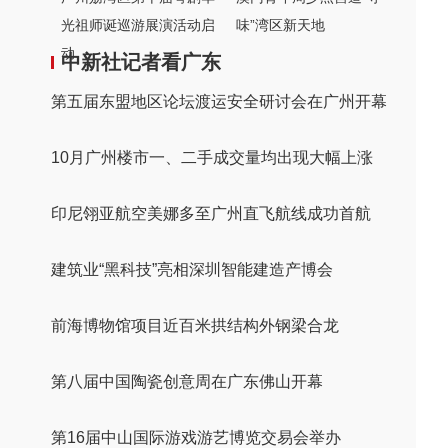
光祖师诞巡游展演活动启
味”湾区新天地
动
中新社记者看广东
第五届东盟地区论坛渡运安全研讨会在广州开幕
10月广州楼市一、二手成交量均出现大幅上涨
印尼翎亚航空美娜多至广州直飞航线成功首航
建筑业“黑科技”亮相深圳智能建造产博会
前海博物馆项目近百米拱结构外钢梁合龙
第八届中国陶瓷创意周在广东佛山开幕
第16届中山国际游戏游艺博览交易会举办