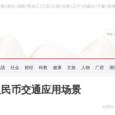
河南
|
湖北
|
湖南
|
黑龙江
|
江苏
|
江西
|
吉林
|
辽宁
|
内蒙古
|
宁夏
|
青
统战
社会
财经
科教
健康
文旅
人物
广府
潮
人民币交通应用场景
分享到