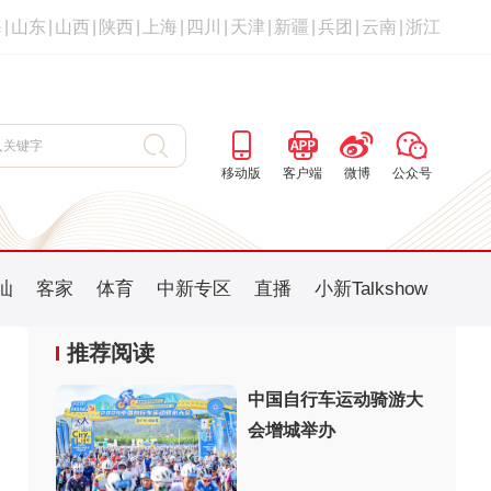
海
|
山东
|
山西
|
陕西
|
上海
|
四川
|
天津
|
新疆
|
兵团
|
云南
|
浙江
移动版
客户端
微博
公众号
汕
客家
体育
中新专区
直播
小新Talkshow
推荐阅读
中国自行车运动骑游大
会增城举办
：