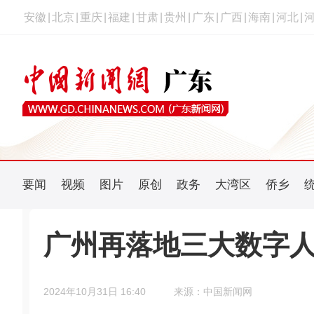
安徽
|
北京
|
重庆
|
福建
|
甘肃
|
贵州
|
广东
|
广西
|
海南
|
河北
|
要闻
视频
图片
原创
政务
大湾区
侨乡
广州再落地三大数字
2024年10月31日 16:40
来源：中国新闻网