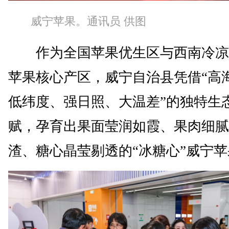
威宁苹果。通讯员 供图
作为全国苹果优生区与西南冷凉
苹果核心产区，威宁自治县凭借“高
低纬度、强日照、大温差”的独特生
赋，孕育出果面莹润如霞、果肉细腻
渣、糖心晶莹剔透的“冰糖心”威宁