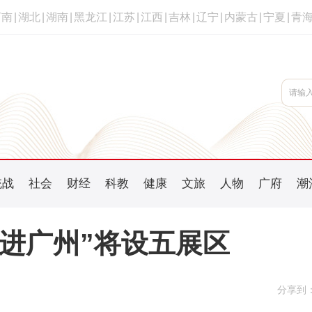
河南
|
湖北
|
湖南
|
黑龙江
|
江苏
|
江西
|
吉林
|
辽宁
|
内蒙古
|
宁夏
|
青
统战
社会
财经
科教
健康
文旅
人物
广府
潮
货进广州”将设五展区
分享到