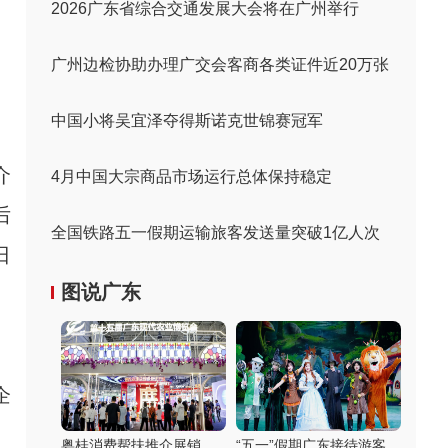
2026广东省综合交通发展大会将在广州举行
广州边检协助办理广交会客商各类证件近20万张
中国小将吴宜泽夺得斯诺克世锦赛冠军
介
4月中国大宗商品市场运行总体保持稳定
后
全国铁路五一假期运输旅客发送量突破1亿人次
日
图说广东
、
企
粤桂消费帮扶推介展销
“五一”假期广东接待游客