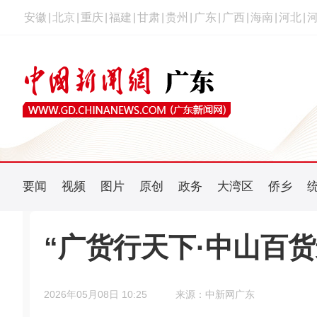
安徽
|
北京
|
重庆
|
福建
|
甘肃
|
贵州
|
广东
|
广西
|
海南
|
河北
|
要闻
视频
图片
原创
政务
大湾区
侨乡
“广货行天下·中山百
2026年05月08日 10:25
来源：中新网广东