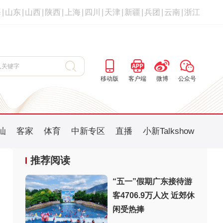
海
|
山东
|
山西
|
陕西
|
上海
|
四川
|
天津
|
新疆
|
兵团
|
云南
|
浙江
移动版
客户端
微博
公众号
汕
客家
体育
中新专区
直播
小新Talkshow
推荐阅读
“五一”假期广东接待游
客4706.9万人次 近郊休
：
闲受热捧