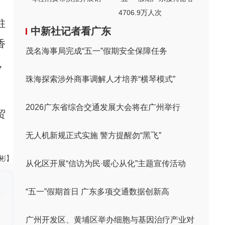
4706.9万人次
驻
中新社记者看广东
香
茂名海事局完成“五一”假期安全保障任务
，
珠海探索涉外商事调解人才培养“横琴模式”
2026广东省综合交通发展大会将在广州举行
贸
无人机新规正式实施 警方提醒勿“黑飞”
伟彬】
从化区开展“信访为民·暖心从化”主题宣传活动
“五一”假期首日 广东多项交通数据创新高
广州开发区、黄埔区举办细胞与基因治疗产业对