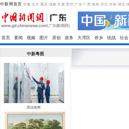
中新网首页
|
安徽
|
北京
|
重庆
|
福建
|
甘肃
|
贵州
|
广东
|
广西
|
海南
|
河北
|
河南
|
湖北
|
首页
要闻
视频
图片
原创
政务
大湾区
侨乡
统战
社会
中新粤图
图说南网