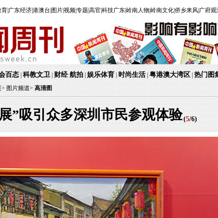
教育
|
广东经济
|
港澳台
|
图片
|
视频
|
专题
|
高官
|
科技广东
|
岭南人物
|
岭南文化
|
侨乡来风
|
广府观
会百态
科教文卫
财经
航拍
娱乐体育
时尚生活
粤港澳大湾区
热门图
|
|
·
|
|
|
|
页
>
图片频道>
高清图
一展”吸引众多深圳市民参观体验
(
5
/
6
)