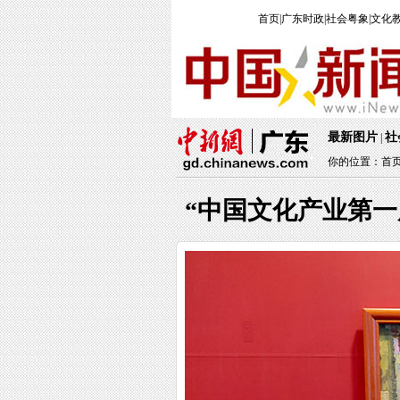
首页
|
广东时政
|
社会粤象
|
文化
最新图片
社
|
你的位置：
首
“中国文化产业第