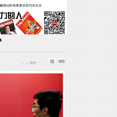
澜
|
潮汕听涛
|
客家语浓
|
汽车生活
集
"← →"翻页