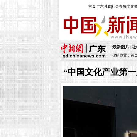
首页
|
广东时政
|
社会粤象
|
文化
最新图片
社
|
你的位置：
首
“中国文化产业第