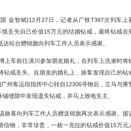
 金智斌)12月27日，记者从广铁T397次列车上
车不慎丢失自己价值15万元的结婚钻戒，最终钻戒在
抵达站台赠锦旗向列车工作人员表示感谢。
博上车前往潢川参加朋友婚礼，在列车上洗漱时将
将钻戒丢失。在朋友的婚礼上，旅客发现自己的钻
到广州客运段指挥中心转自12306寻物后，立马与乘
床铺缝隙中发现遗失钻戒，并马上致电失主。
台，该旅客向列车工作人员赠送锦旗再次表示感谢。据
情信物，非常珍贵，一枚一克拉的钻戒价值15万元