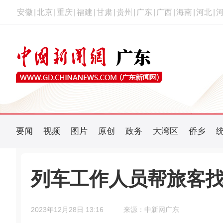
安徽
|
北京
|
重庆
|
福建
|
甘肃
|
贵州
|
广东
|
广西
|
海南
|
河北
|
要闻
视频
图片
原创
政务
大湾区
侨乡
列车工作人员帮旅客找
2023年12月28日 13:16
来源：中新网广东