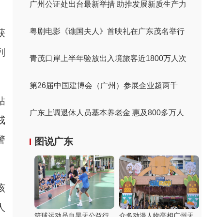
广州公证处出台最新举措 助推发展新质生产力
粤剧电影《谯国夫人》首映礼在广东茂名举行
获
列
青茂口岸上半年验放出入境旅客近1800万人次
第26届中国建博会（广州）参展企业超两千
钻
广东上调退休人员基本养老金 惠及800多万人
戒
警
图说广东
该
人
篮球运动员白昊天公益行
众多动漫人物亮相广州天