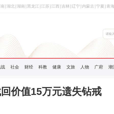
河南
|
湖北
|
湖南
|
黑龙江
|
江苏
|
江西
|
吉林
|
辽宁
|
内蒙古
|
宁夏
|
青
统战
社会
财经
科教
健康
文旅
人物
广府
潮
回价值15万元遗失钻戒