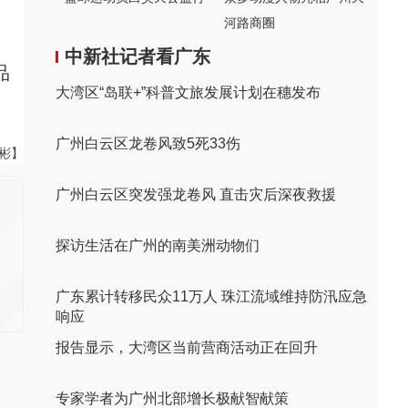
河路商圈
中新社记者看广东
品
大湾区“岛联+”科普文旅发展计划在穗发布
广州白云区龙卷风致5死33伤
伟彬】
广州白云区突发强龙卷风 直击灾后深夜救援
探访生活在广州的南美洲动物们
广东累计转移民众11万人 珠江流域维持防汛应急
响应
报告显示，大湾区当前营商活动正在回升
专家学者为广州北部增长极献智献策