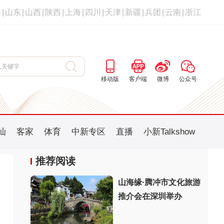
海
|
山东
|
山西
|
陕西
|
上海
|
四川
|
天津
|
新疆
|
兵团
|
云南
|
浙江
移动版
客户端
微博
公众号
汕
客家
体育
中新专区
直播
小新Talkshow
推荐阅读
山海缘·腾冲市文化旅游
推介会在深圳举办